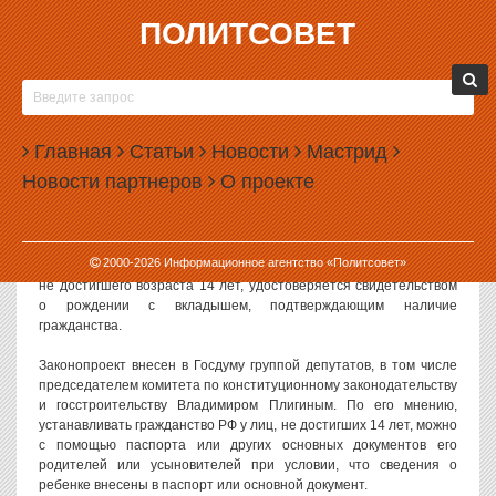
ПОЛИТСОВЕТ
17.03.2006, 09:02
ПАСПОРТ СТАНЕТ УДОСТОВЕРЕНИЕМ
ЛИЧНОСТИ
Главная
Статьи
Новости
Мастрид
16 марта - В Госдуму внесен законопроект, который
Новости партнеров
О проекте
устанавливает перечень документов, удостоверяющих
гражданство РФ. Поправки, содержащиеся в законопроекте,
предлагают удостоверять наличие гражданства с помощью
следующих документов: заграничный паспорт, дипломатический
2000-
2026
Информационное агентство «Политсовет»
паспорт, служебный паспорт, паспорт моряка. Гражданство лица,
не достигшего возраста 14 лет, удостоверяется свидетельством
о рождении с вкладышем, подтверждающим наличие
гражданства.
Законопроект внесен в Госдуму группой депутатов, в том числе
председателем комитета по конституционному законодательству
и госстроительству Владимиром Плигиным. По его мнению,
устанавливать гражданство РФ у лиц, не достигших 14 лет, можно
с помощью паспорта или других основных документов его
родителей или усыновителей при условии, что сведения о
ребенке внесены в паспорт или основной документ.