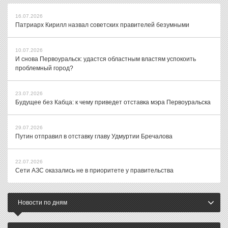
16.07.2026
Патриарх Кирилл назвал советских правителей безумными
10.07.2026
И снова Первоуральск: удастся областным властям успокоить
проблемный город?
23.07.2026
Будущее без Кабца: к чему приведет отставка мэра Первоуральска
29.07.2026
Путин отправил в отставку главу Удмуртии Бречалова
22.07.2026
Сети АЗС оказались не в приоритете у правительства
Новости по дням