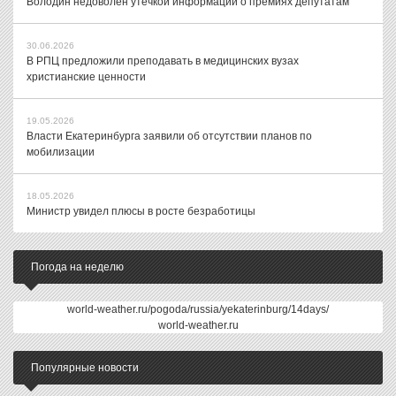
Володин недоволен утечкой информации о премиях депутатам
30.06.2026
В РПЦ предложили преподавать в медицинских вузах
христианские ценности
19.05.2026
Власти Екатеринбурга заявили об отсутствии планов по
мобилизации
18.05.2026
Министр увидел плюсы в росте безработицы
Погода на неделю
world-weather.ru/pogoda/russia/yekaterinburg/14days/
world-weather.ru
Популярные новости