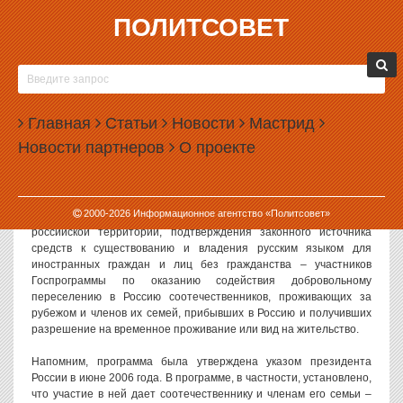
ПОЛИТСОВЕТ
19.09.2008, 14:37
ПОЛУЧИТЬ РОССИЙСКОЕ ГРАЖДАНСТВО
БУДЕТ ЕЩЕ ПРОЩЕ
Главная
Статьи
Новости
Мастрид
Совет федерации одобрил сегодня поправки в закон о
Новости партнеров
О проекте
гражданстве России, упрощающие его приобретение.
Как сообщает ИТАР-ТАСС, закон дополняется статьей, которая
предусматривает получение российского гражданства без
2000-
2026
Информационное агентство «Политсовет»
обязательного пятилетнего непрерывного проживания на
российской территории, подтверждения законного источника
средств к существованию и владения русским языком для
иностранных граждан и лиц без гражданства – участников
Госпрограммы по оказанию содействия добровольному
переселению в Россию соотечественников, проживающих за
рубежом и членов их семей, прибывших в Россию и получивших
разрешение на временное проживание или вид на жительство.
Напомним, программа была утверждена указом президента
России в июне 2006 года. В программе, в частности, установлено,
что участие в ней дает соотечественнику и членам его семьи –