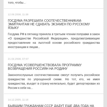
того, чтобы...
12.09.2008, 11:38
ГОСДУМА РАЗРЕШИЛА СООТЕЧЕСТВЕННИКАМ-
ЭМИГРАНТАМ НЕ СДАВАТЬ ЭКЗАМЕН ПО РУССКОМУ
ЯЗЫКУ
Госдума РФ в пятницу приняла в третьем чтении поправки в закон
«О гражданстве Российской Федерации», предусматривающие
предоставление на льготной основе российского гражданства
иностранцам и лицам...
21.04.2008, 07:07
ГОСДУМА УСОВЕРШЕНСТВОВАЛА ПРОГРАММУ
ВОЗВРАЩЕНИЯ РОССИЯН НА РОДИНУ
Законопослушные соотечественники смогут получить российское
гражданство по упрощенной схеме. Но тот, кто, не имея
гражданства, въедет в страну нелегально, будет депортирован из
России к себе на...
14.12.2005, 11:16
БЫВШИМ ГРАЖДАНАМ СССР ДАДУТ ЕЩЕ ДВА ГОДА НА