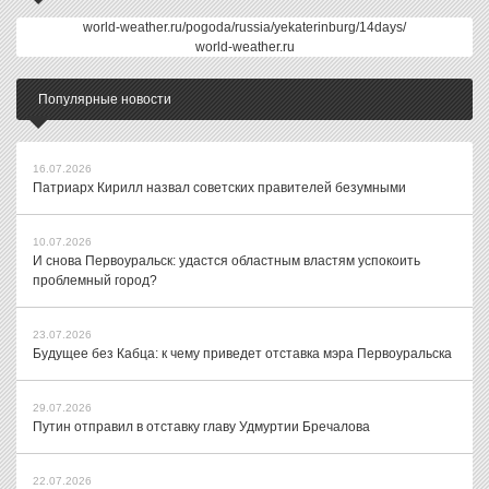
world-weather.ru/pogoda/russia/yekaterinburg/14days/
world-weather.ru
Популярные новости
16.07.2026
Патриарх Кирилл назвал советских правителей безумными
10.07.2026
И снова Первоуральск: удастся областным властям успокоить
проблемный город?
23.07.2026
Будущее без Кабца: к чему приведет отставка мэра Первоуральска
29.07.2026
Путин отправил в отставку главу Удмуртии Бречалова
22.07.2026