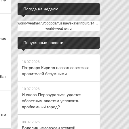
 РФ
Погода на неделю
world-weather.ru/pogoda/russia/yekaterinburg/14days/
world-weather.ru
ние
Популярные новости
16.07.2026
Патриарх Кирилл назвал советских
правителей безумными
Как
10.07.2026
И снова Первоуральск: удастся
областным властям успокоить
проблемный город?
 им
08.07.2026
Володин недоволен утечкой