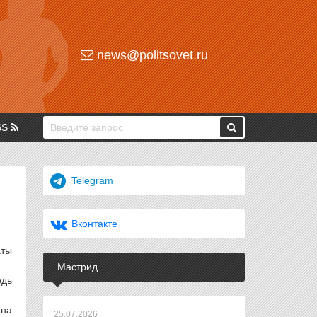
news@politsovet.ru
SS
Telegram
Вконтакте
аты
Мастрид
едь
 на
25.07.2026