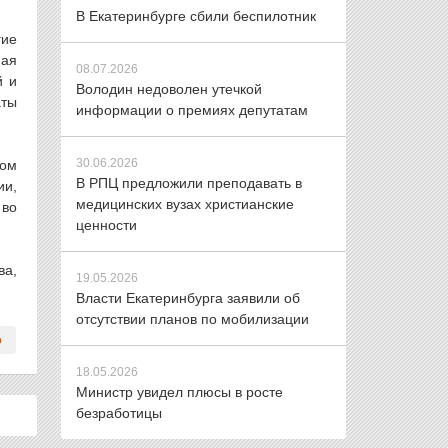
В Екатеринбурге сбили беспилотник
гие
ная
08.07.2026
й и
Володин недоволен утечкой
аты
информации о премиях депутатам
30.06.2026
том
В РПЦ предложили преподавать в
ии,
медицинских вузах христианские
 во
ценности
ва,
19.05.2026
Власти Екатеринбурга заявили об
отсутствии планов по мобилизации
18.05.2026
Министр увидел плюсы в росте
безработицы