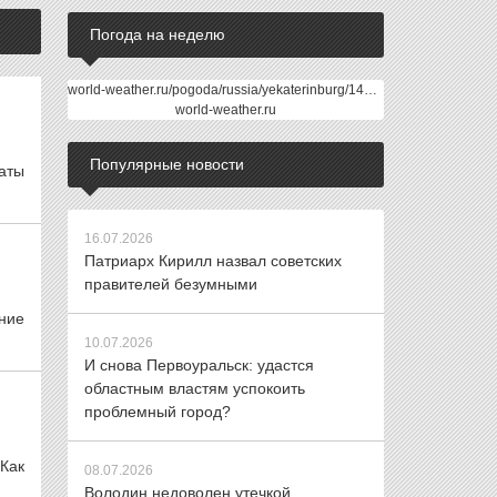
Погода на неделю
world-weather.ru/pogoda/russia/yekaterinburg/14days/
world-weather.ru
Популярные новости
аты
16.07.2026
Патриарх Кирилл назвал советских
правителей безумными
ние
10.07.2026
И снова Первоуральск: удастся
областным властям успокоить
проблемный город?
Как
08.07.2026
Володин недоволен утечкой