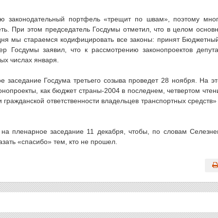
ию законодательный портфель «трещит по швам», поэтому мно
ть. При этом председатель Госдумы отметил, что в целом основ
одня мы стараемся кодифицировать все законы: принят Бюджетны
кер Госдумы заявил, что к рассмотрению законопроектов депут
вых числах января.
е заседание Госдума третьего созыва проведет 28 ноября. На э
онопроекты, как бюджет страны-2004 в последнем, четвертом чтен
и гражданской ответственности владельцев транспортных средств»
на пленарное заседание 11 декабря, чтобы, по словам Селезне
азать «спасибо» тем, кто не прошел.