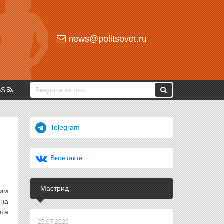
news@politsovet.ru
SS
Telegram
Вконтакте
Мастрид
 им
 на
нта
25.07.2026