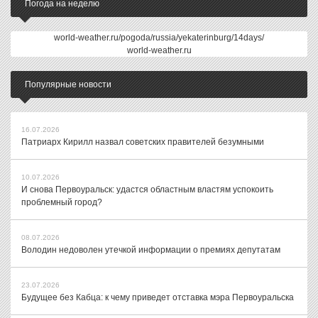
Погода на неделю
world-weather.ru/pogoda/russia/yekaterinburg/14days/
world-weather.ru
Популярные новости
16.07.2026
Патриарх Кирилл назвал советских правителей безумными
10.07.2026
И снова Первоуральск: удастся областным властям успокоить
проблемный город?
08.07.2026
Володин недоволен утечкой информации о премиях депутатам
23.07.2026
Будущее без Кабца: к чему приведет отставка мэра Первоуральска