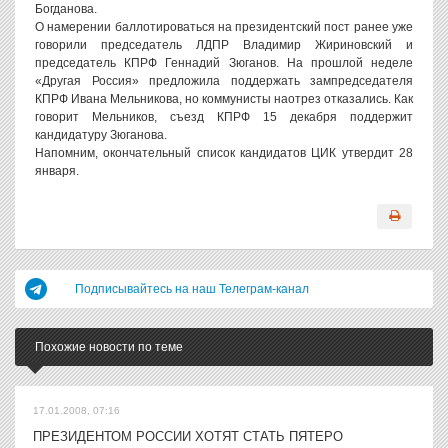
Богданова.
О намерении баллотироваться на президентский пост ранее уже
говорили председатель ЛДПР Владимир Жириновский и
председатель КПРФ Геннадий Зюганов. На прошлой неделе
«Другая Россия» предложила поддержать зампредседателя
КПРФ Ивана Мельникова, но коммунисты наотрез отказались. Как
говорит Мельников, съезд КПРФ 15 декабря поддержит
кандидатуру Зюганова.
Напомним, окончательный список кандидатов ЦИК утвердит 28
января.
Подписывайтесь на наш Телеграм-канал
Похожие новости по теме
17.01.2008, 07:16
ПРЕЗИДЕНТОМ РОССИИ ХОТЯТ СТАТЬ ПЯТЕРО