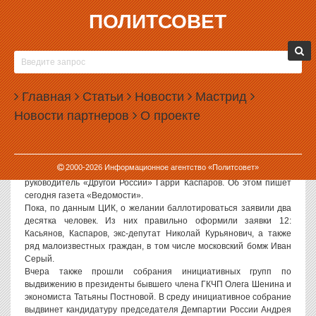
ПОЛИТСОВЕТ
10.12.2007, 08:00
ЗА КРЕСЛО ПРЕЗИДЕНТА РОССИИ
ПОБОРЮТСЯ НЕСКОЛЬКО ДЕМОКРАТОВ И
Главная
ОДИН БОМЖ
Статьи
Новости
Мастрид
Новости партнеров
О проекте
Демократическая оппозиция так и не смогла договориться по
поводу единого кандидата в президенты. В итоге, наряду с
Борисом Немцовым и Григорием Явлинским, заявление на
участие в президентской гонке подали лидер Российского
2000-
2026
Информационное агентство «Политсовет»
народно-демократического союза Михаил Касьянов и
руководитель «Другой России» Гарри Каспаров. Об этом пишет
сегодня газета «Ведомости».
Пока, по данным ЦИК, о желании баллотироваться заявили два
десятка человек. Из них правильно оформили заявки 12:
Касьянов, Каспаров, экс-депутат Николай Курьянович, а также
ряд малоизвестных граждан, в том числе московский бомж Иван
Серый.
Вчера также прошли собрания инициативных групп по
выдвижению в президенты бывшего члена ГКЧП Олега Шенина и
экономиста Татьяны Постновой. В среду инициативное собрание
выдвинет кандидатуру председателя Демпартии России Андрея