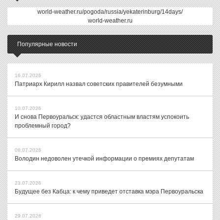
world-weather.ru/pogoda/russia/yekaterinburg/14days/
world-weather.ru
Популярные новости
16.07.2026
Патриарх Кирилл назвал советских правителей безумными
10.07.2026
И снова Первоуральск: удастся областным властям успокоить
проблемный город?
08.07.2026
Володин недоволен утечкой информации о премиях депутатам
23.07.2026
Будущее без Кабца: к чему приведет отставка мэра Первоуральска
29.07.2026