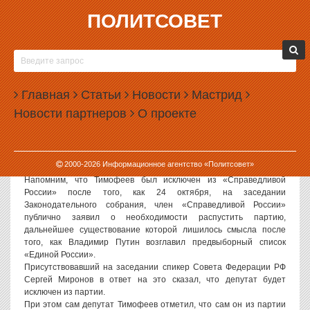
ПОЛИТСОВЕТ
26.10.2007, 07:49
ПИТЕРСКИЙ ДЕПУТАТ, ПРЕДЛОЖИВШИЙ
РАСПУСТИТЬ «СПРАВЕДЛИВУЮ РОССИЮ», В
Главная
СУДЕ ОСПОРИТ СВОЕ ИСКЛЮЧЕНИЕ ИЗ
Статьи
Новости
Мастрид
ПАРТИИ
Новости партнеров
О проекте
Депутат Законодательного собрания Санкт-Петербурга Алексей
Тимофеев намерен в суде добиваться решения о незаконности
своего исключения из партии «Справедливая Россия». Об этом
2000-
2026
Информационное агентство «Политсовет»
он заявил вчера вечером петербургским СМИ.
Напомним, что Тимофеев был исключен из «Справедливой
России» после того, как 24 октября, на заседании
Законодательного собрания, член «Справедливой России»
публично заявил о необходимости распустить партию,
дальнейшее существование которой лишилось смысла после
того, как Владимир Путин возглавил предвыборный список
«Единой России».
Присутствовавший на заседании спикер Совета Федерации РФ
Сергей Миронов в ответ на это сказал, что депутат будет
исключен из партии.
При этом сам депутат Тимофеев отметил, что сам он из партии