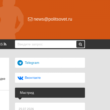
news@politsovet.ru
SS
Telegram
Вконтакте
дке
Мастрид
25.07.2026