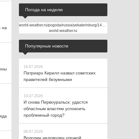
Погода на неделю
world-weather.ru/pogoda/russia/yekaterinburg/14days/
в на
world-weather.ru
Популярные новости
16.07.2026
ены
Патриарх Кирилл назвал советских
правителей безумными
10.07.2026
И снова Первоуральск: удастся
областным властям успокоить
проблемный город?
яда
08.07.2026
Володин недоволен утечкой