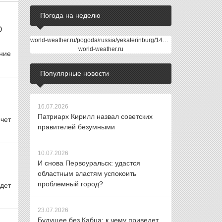
Погода на неделю
О
world-weather.ru/pogoda/russia/yekaterinburg/14days/
world-weather.ru
ние
Популярные новости
16.07.2026
Патриарх Кирилл назвал советских
чет
правителей безумными
10.07.2026
И снова Первоуральск: удастся
областным властям успокоить
проблемный город?
дет
23.07.2026
Будущее без Кабца: к чему приведет