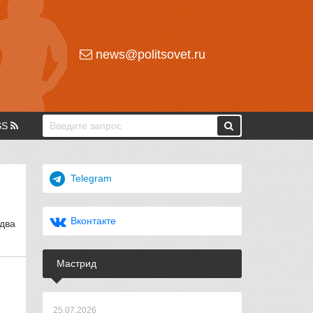
news@politsovet.ru
SS
Telegram
Вконтакте
 два
Мастрид
25.07.2026