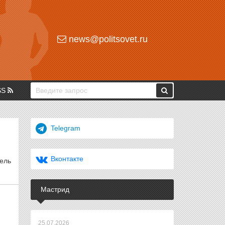
news@politsovet.ru
SS
Telegram
Вконтакте
ель
Мастрид
25.07.2026