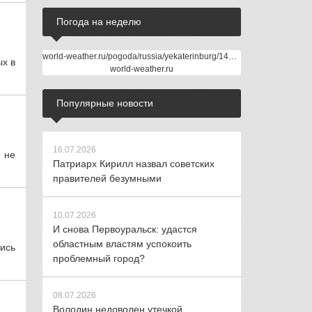
Погода на неделю
world-weather.ru/pogoda/russia/yekaterinburg/14days/
ых в
world-weather.ru
Популярные новости
16.07.2026
 не
Патриарх Кирилл назвал советских
правителей безумными
10.07.2026
И снова Первоуральск: удастся
областным властям успокоить
ись
проблемный город?
08.07.2026
Володин недоволен утечкой