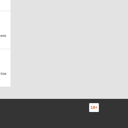
нно
сток
18+