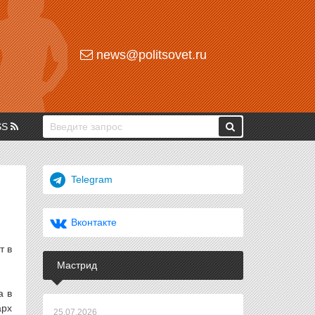
news@politsovet.ru
SS
Telegram
Вконтакте
т в
Мастрид
а в
арх
25.07.2026