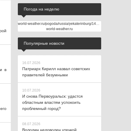
Погода на неделю
world-weather.ru/pogoda/russia/yekaterinburg/14days/
world-weather.ru
рой
Популярные новости
16.07.2026
Патриарх Кирилл назвал советских
и в
правителей безумными
10.07.2026
И снова Первоуральск: удастся
областным властям успокоить
его
проблемный город?
08.07.2026
Володин недоволен утечкой