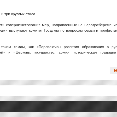
и три круглых стола.
Пути совершенствования мер, направленных на народосбережени
орами выступают комитет Госдумы по вопросам семьи и профиль
 таким темам, как «Перспективы развития образования в ру
ей» и «Церковь, государство, армия: историческая традици