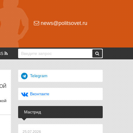
news@politsovet.ru
SS
Telegram
НОЙ
Вконтакте
кой
Мастрид
25.07.2026