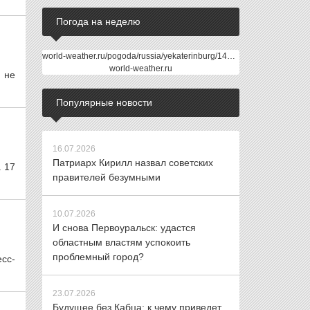
Погода на неделю
world-weather.ru/pogoda/russia/yekaterinburg/14days/
world-weather.ru
 не
Популярные новости
16.07.2026
Патриарх Кирилл назвал советских
 17
правителей безумными
10.07.2026
И снова Первоуральск: удастся
областным властям успокоить
проблемный город?
сс-
23.07.2026
Будущее без Кабца: к чему приведет