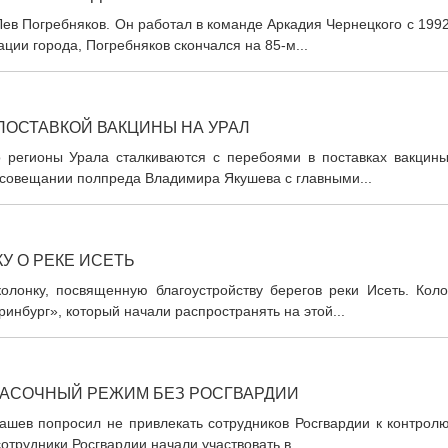
ев Погребняков. Он работал в команде Аркадия Чернецкого с 199
ции города, Погребняков скончался на 85-м...
ПОСТАВКОЙ ВАКЦИНЫ НА УРАЛ
 регионы Урала сталкиваются с перебоями в поставках вакцины
 совещании полпреда Владимира Якушева с главными...
У О РЕКЕ ИСЕТЬ
олонку, посвященную благоустройству берегов реки Исеть. Коло
инбург», который начали распространять на этой...
МАСОЧНЫЙ РЕЖИМ БЕЗ РОСГВАРДИИ
ашев попросил не привлекать сотрудников Росгвардии к контролю
рудники Росгвардии начали участвовать в...