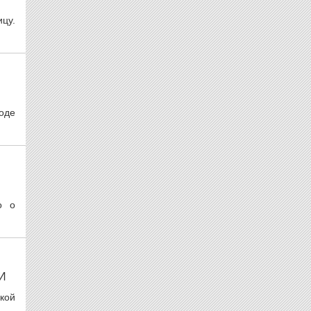
цу.
оде
о о
И
кой