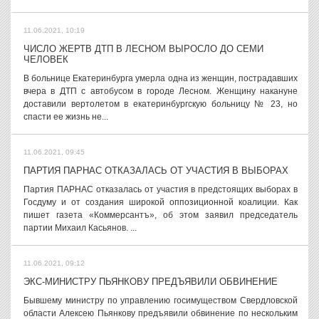
11.06.2021, 10:19
ЧИСЛО ЖЕРТВ ДТП В ЛЕСНОМ ВЫРОСЛО ДО СЕМИ
ЧЕЛОВЕК
В больнице Екатеринбурга умерла одна из женщин, пострадавших
вчера в ДТП с автобусом в городе Лесном. Женщину накануне
доставили вертолетом в екатеринбургскую больницу № 23, но
спасти ее жизнь не...
11.06.2021, 09:45
ПАРТИЯ ПАРНАС ОТКАЗАЛАСЬ ОТ УЧАСТИЯ В ВЫБОРАХ
Партия ПАРНАС отказалась от участия в предстоящих выборах в
Госдуму и от создания широкой оппозиционной коалиции. Как
пишет газета «Коммерсантъ», об этом заявил председатель
партии Михаил Касьянов. ...
11.06.2021, 09:12
ЭКС-МИНИСТРУ ПЬЯНКОВУ ПРЕДЪЯВИЛИ ОБВИНЕНИЕ
Бывшему министру по управлению госимуществом Свердловской
области Алексею Пьянкову предъявили обвинение по нескольким