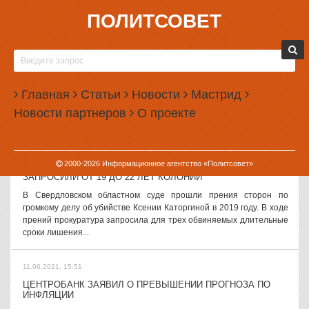
ПОЛИТСОВЕТ
11.06.2021, 17:16
ПУТИН ПОДПИСАЛ ЗАКОН ОБ «ОБОРОННОЙ ТАЙНЕ»
Президент России Владимир Путин подписал закон о введении
понятия «служебная тайна в области обороны». К такой
Главная
Статьи
Новости
Мастрид
информации будут относиться сведения об обороне, не
Новости партнеров
О проекте
считающиеся государственной тайной. ...
11.06.2021, 16:54
2000-
2026
Информационное агентство «Политсовет»
ОБВИНЯЕМЫМ В УБИЙСТВЕ КСЕНИИ КАТОРГИНОЙ
ЗАПРОСИЛИ ОТ 19 ДО 22 ЛЕТ КОЛОНИИ
В Свердловском областном суде прошли прения сторон по
громкому делу об убийстве Ксении Каторгиной в 2019 году. В ходе
прений прокуратура запросила для трех обвиняемых длительные
сроки лишения...
11.06.2021, 15:51
ЦЕНТРОБАНК ЗАЯВИЛ О ПРЕВЫШЕНИИ ПРОГНОЗА ПО
ИНФЛЯЦИИ