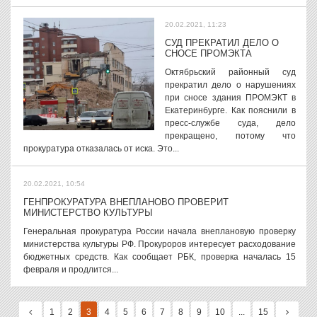
20.02.2021, 11:23
СУД ПРЕКРАТИЛ ДЕЛО О
СНОСЕ ПРОМЭКТА
Октябрьский районный суд
прекратил дело о нарушениях
при сносе здания ПРОМЭКТ в
Екатеринбурге. Как пояснили в
пресс-службе суда, дело
прекращено, потому что
прокуратура отказалась от иска. Это...
20.02.2021, 10:54
ГЕНПРОКУРАТУРА ВНЕПЛАНОВО ПРОВЕРИТ
МИНИСТЕРСТВО КУЛЬТУРЫ
Генеральная прокуратура России начала внеплановую проверку
министерства культуры РФ. Прокуроров интересует расходование
бюджетных средств. Как сообщает РБК, проверка началась 15
февраля и продлится...
1
2
3
4
5
6
7
8
9
10
...
15