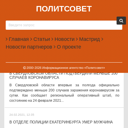
ПОЛИТСОВЕТ
24.02.2021, 13:32
ПУТИН УТВЕРДИЛ ПОВЫШЕНИЕ ШТРАФОВ ЗА
НЕПОВИНОВЕНИЕ СИЛОВИКАМ
Президент РФ Владимир Путин подписал закон, который
Главная
Статьи
Новости
Мастрид
увеличивает штрафы за неподчинение требованиям силовиков.
Новости партнеров
О проекте
Согласно закону, подписанному Путиным, штраф за
неповиновение сотрудникам полиции...
24.02.2021, 13:11
2000-
2026
Информационное агентство «Политсовет»
В СВЕРДЛОВСКОЙ ОБЛАСТИ ПОДТВЕРДИЛИ МЕНЬШЕ 200
СЛУЧАЕВ КОРОНАВИРУСА
В Свердловской области впервые за полгода официально
подтверждено меньше 200 случаев заражения коронавирусом за
сутки. Как сообщает региональный оперативный штаб, по
состоянию на 24 февраля 2021...
24.02.2021, 12:35
В ОТДЕЛЕ ПОЛИЦИИ ЕКАТЕРИНБУРГА УМЕР МУЖЧИНА