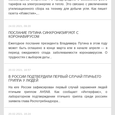
тарифов на электроэнергию и тепло. Это связано с увеличением
утилизационного сбора на технику для добычи угля. Как пишет
газета «Известия»,...
24.02.2021, 09:20
ПОСЛАНИЕ ПУТИНА СИНХРОНИЗИРУЮТ С
КОРОНАВИРУСОМ
Ежегодное послание президента Владимира Путина в этом году
может быть оглашено в конце марта или в начале апреля — в
период ожидаемого спада заболеваемости коронавирусом. О
трудностях с выбором даты...
20.02.2021, 16:57
В РОССИИ ПОДТВЕРДИЛИ ПЕРВЫЙ СЛУЧАЙ ПТИЧЬЕГО
ГРИППА У ЛЮДЕЙ
На юге России зафиксирован первый случай заражения людей
птичьим гриппом AH5N8. Как сообщает «Интерфакс», о
лабораторном подтверждении птичьего гриппа среди россиян
заявила глава Роспотребнадзора...
20.02.2021, 16:24