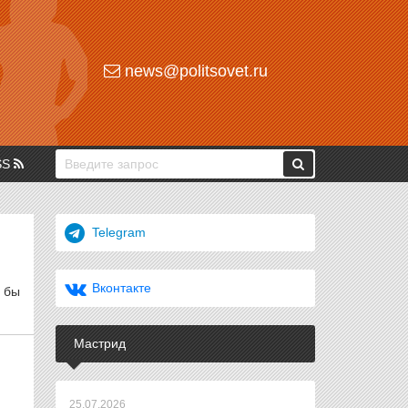
news@politsovet.ru
SS
Telegram
Вконтакте
 бы
Мастрид
25.07.2026