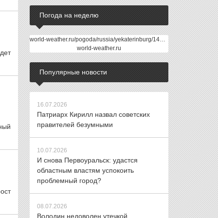
Погода на неделю
world-weather.ru/pogoda/russia/yekaterinburg/14days/
world-weather.ru
удет
Популярные новости
16.07.2026
Патриарх Кирилл назвал советских
правителей безумными
ный
10.07.2026
И снова Первоуральск: удастся
областным властям успокоить
проблемный город?
ост
08.07.2026
Володин недоволен утечкой