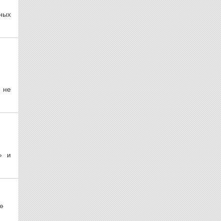
ных
 не
» и
»