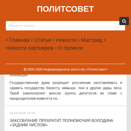
ПОЛИТСОВЕТ
18.09.2018, 17:56
МИНФИН ПОДДЕРЖАЛ ИДЕЮ ОТКАЗА ОТ ДОЛЛАРА
Министерство финансов России поддерживает инициативу по
дедолларизации российской экономики, предложенную главой ВТБ
Главная
Статьи
Новости
Мастрид
Андреем Костиным. Как пишет «Коммерсантъ», с таким
Новости партнеров
О проекте
заявлением выступил...
18.09.2018, 17:03
2000-
2026
Информационное агентство «Политсовет»
РОССИЯНАМ РАЗРЕШАТ ЗАГОТАВЛИВАТЬ БЕРЕСТУ И
КАМЫШИ
Государственная дума разрешит россиянам заготавливать и
сдавать государству бересту, камыши, пни и другие дары леса.
Такой законопроект внесла группа депутатов во главе с
председателем комитета по...
18.09.2018, 16:53
ЗАКСОБРАНИЕ ПРЕКРАТИТ ПОЛНОМОЧИЯ ВОЛОДИНА
«ЗАДНИМ ЧИСЛОМ»