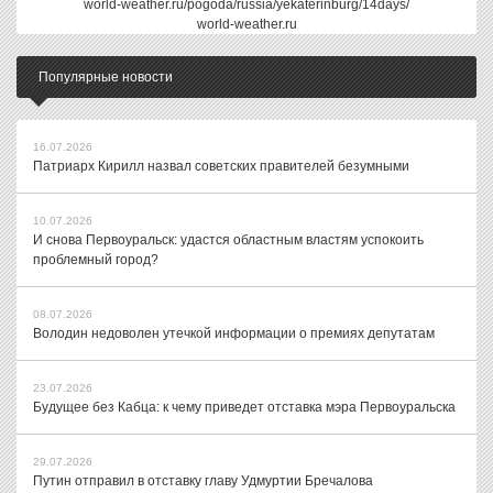
world-weather.ru/pogoda/russia/yekaterinburg/14days/
world-weather.ru
Популярные новости
16.07.2026
Патриарх Кирилл назвал советских правителей безумными
10.07.2026
И снова Первоуральск: удастся областным властям успокоить
проблемный город?
08.07.2026
Володин недоволен утечкой информации о премиях депутатам
23.07.2026
Будущее без Кабца: к чему приведет отставка мэра Первоуральска
29.07.2026
Путин отправил в отставку главу Удмуртии Бречалова