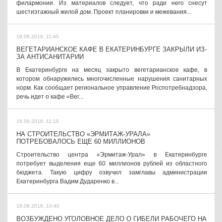
филармонии. Из материалов следует, что ради него снесут
шестиэтажный жилой дом. Проект планировки и межевания...
18.09.2018, 11:45
ВЕГЕТАРИАНСКОЕ КАФЕ В ЕКАТЕРИНБУРГЕ ЗАКРЫЛИ ИЗ-
ЗА АНТИСАНИТАРИИ
В Екатеринбурге на месяц закрыто вегетарианское кафе, в
котором обнаружились многочисленные нарушения санитарных
норм. Как сообщает региональное управление Роспотребнадзора,
речь идет о кафе «Вег...
18.09.2018, 11:10
НА СТРОИТЕЛЬСТВО «ЭРМИТАЖ-УРАЛА»
ПОТРЕБОВАЛОСЬ ЕЩЕ 60 МИЛЛИОНОВ
Строительство центра «Эрмитаж-Урал» в Екатеринбурге
потребует выделения еще 60 миллионов рублей из областного
бюджета. Такую цифру озвучил замглавы администрации
Екатеринбурга Вадим Дударенко в...
18.09.2018, 10:40
ВОЗБУЖДЕНО УГОЛОВНОЕ ДЕЛО О ГИБЕЛИ РАБОЧЕГО НА