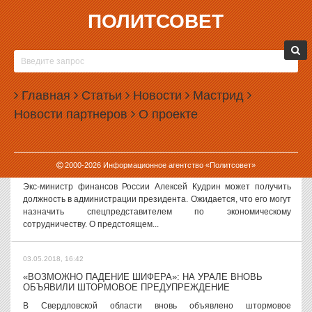
ПОЛИТСОВЕТ
03.05.2018, 17:51
ЕКАТЕРИНБУРЖЦАМ ЗАПРЕТИЛИ ХОДИТЬ В ЛЕС
Администрация Екатеринбурга ввела на территории города
особый противопожарный режим. Горожанам запретили ходить в
Главная
Статьи
Новости
Мастрид
лес. Как следует из постановления, подписанного главой
Новости партнеров
О проекте
администрации Александром...
03.05.2018, 17:03
2000-
2026
Информационное агентство «Политсовет»
КУДРИНУ ПРОЧАТ ДОЛЖНОСТЬ В КРЕМЛЕ
Экс-министр финансов России Алексей Кудрин может получить
должность в администрации президента. Ожидается, что его могут
назначить спецпредставителем по экономическому
сотрудничеству. О предстоящем...
03.05.2018, 16:42
«ВОЗМОЖНО ПАДЕНИЕ ШИФЕРА»: НА УРАЛЕ ВНОВЬ
ОБЪЯВИЛИ ШТОРМОВОЕ ПРЕДУПРЕЖДЕНИЕ
В Свердловской области вновь объявлено штормовое