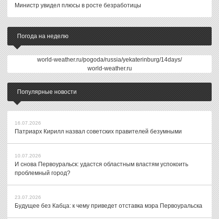
Министр увидел плюсы в росте безработицы
Погода на неделю
world-weather.ru/pogoda/russia/yekaterinburg/14days/
world-weather.ru
Популярные новости
16.07.2026
Патриарх Кирилл назвал советских правителей безумными
10.07.2026
И снова Первоуральск: удастся областным властям успокоить
проблемный город?
23.07.2026
Будущее без Кабца: к чему приведет отставка мэра Первоуральска