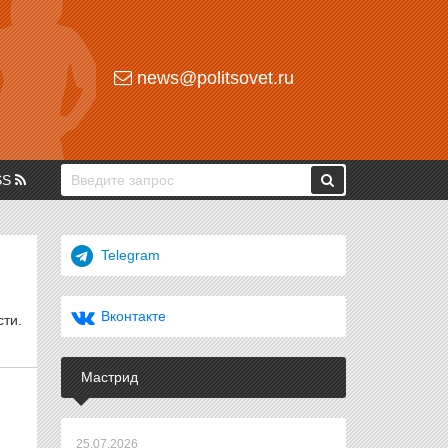
news@politsovet.ru
SS
Telegram
Вконтакте
ти.
Мастрид
25.07.2026