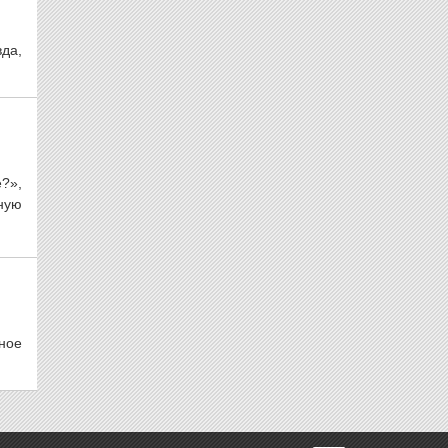
да,
?»,
ную
ное