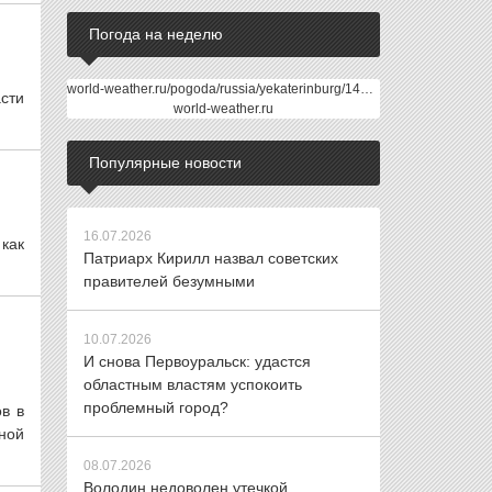
Погода на неделю
world-weather.ru/pogoda/russia/yekaterinburg/14days/
сти
world-weather.ru
Популярные новости
16.07.2026
как
Патриарх Кирилл назвал советских
правителей безумными
10.07.2026
И снова Первоуральск: удастся
областным властям успокоить
проблемный город?
в в
ной
08.07.2026
Володин недоволен утечкой