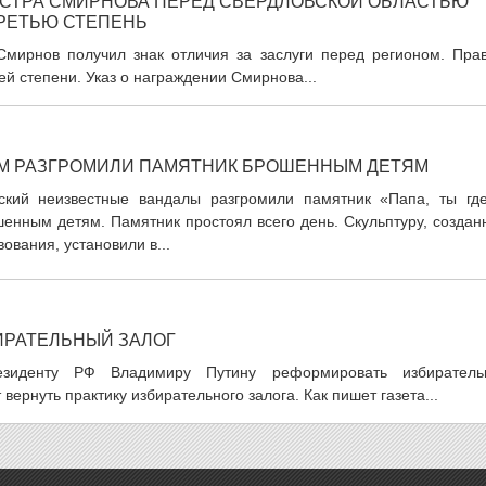
СТРА СМИРНОВА ПЕРЕД СВЕРДЛОВСКОЙ ОБЛАСТЬЮ
РЕТЬЮ СТЕПЕНЬ
мирнов получил знак отличия за заслуги перед регионом. Прав
ей степени. Указ о награждении Смирнова...
ОМ РАЗГРОМИЛИ ПАМЯТНИК БРОШЕННЫМ ДЕТЯМ
ский неизвестные вандалы разгромили памятник «Папа, ты где
нным детям. Памятник простоял всего день. Скульптуру, создан
ования, установили в...
ИРАТЕЛЬНЫЙ ЗАЛОГ
зиденту РФ Владимиру Путину реформировать избиратель
вернуть практику избирательного залога. Как пишет газета...