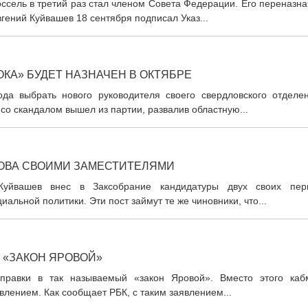
ссель в третий раз стал членом Совета Федерации. Его переназн
гений Куйвашев 18 сентября подписал Указ...
КА» БУДЕТ НАЗНАЧЕН В ОКТЯБРЕ
да выбрать нового руководителя своего свердловского отделен
о скандалом вышел из партии, развалив областную...
ЛОВА СВОИМИ ЗАМЕСТИТЕЛЯМИ
 Куйвашев внес в Заксобрание кандидатуры двух своих пер
альной политики. Эти пост займут те же чиновники, что...
 «ЗАКОН ЯРОВОЙ»
правки в так называемый «закон Яровой». Вместо этого каб
влением. Как сообщает РБК, с таким заявлением...