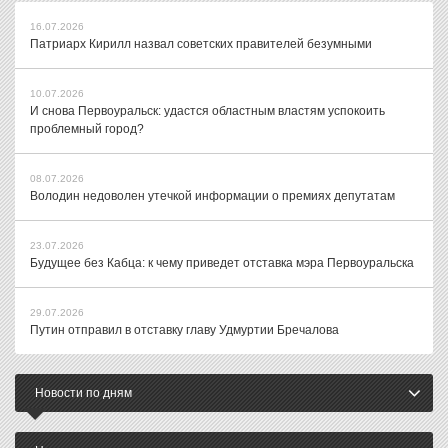
16.07.2026
Патриарх Кирилл назвал советских правителей безумными
10.07.2026
И снова Первоуральск: удастся областным властям успокоить
проблемный город?
08.07.2026
Володин недоволен утечкой информации о премиях депутатам
23.07.2026
Будущее без Кабца: к чему приведет отставка мэра Первоуральска
29.07.2026
Путин отправил в отставку главу Удмуртии Бречалова
Новости по дням