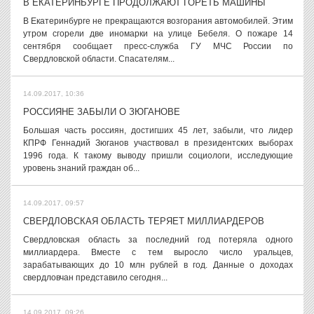
В ЕКАТЕРИНБУРГЕ ПРОДОЛЖАЮТ ГОРЕТЬ МАШИНЫ
В Екатеринбурге не прекращаются возгорания автомобилей. Этим
утром сгорели две иномарки на улице Бебеля. О пожаре 14
сентября сообщает пресс-служба ГУ МЧС России по
Свердловской области. Спасателям...
14.09.2017, 10:36
РОССИЯНЕ ЗАБЫЛИ О ЗЮГАНОВЕ
Большая часть россиян, достигших 45 лет, забыли, что лидер
КПРФ Геннадий Зюганов участвовал в президентских выборах
1996 года. К такому выводу пришли социологи, исследующие
уровень знаний граждан об...
14.09.2017, 09:57
СВЕРДЛОВСКАЯ ОБЛАСТЬ ТЕРЯЕТ МИЛЛИАРДЕРОВ
Свердловская область за последний год потеряла одного
миллиардера. Вместе с тем выросло число уральцев,
зарабатывающих до 10 млн рублей в год. Данные о доходах
свердловчан представило сегодня...
14.09.2017, 09:26