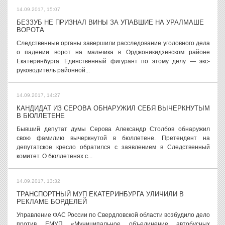
14.09.2017, 15:07
БЕЗЗУБ НЕ ПРИЗНАЛ ВИНЫ ЗА УПАВШИЕ НА УРАЛМАШЕ
ВОРОТА
Следственные органы завершили расследование уголовного дела
о падении ворот на мальчика в Орджоникидзевском районе
Екатеринбурга. Единственный фигурант по этому делу — экс-
руководитель районной...
14.09.2017, 14:27
КАНДИДАТ ИЗ СЕРОВА ОБНАРУЖИЛ СЕБЯ ВЫЧЕРКНУТЫМ
В БЮЛЛЕТЕНЕ
Бывший депутат думы Серова Александр Столбов обнаружил
свою фамилию вычеркнутой в бюллетене. Претендент на
депутатское кресло обратился с заявлением в Следственный
комитет. О бюллетенях с...
14.09.2017, 13:32
ТРАНСПОРТНЫЙ МУП ЕКАТЕРИНБУРГА УЛИЧИЛИ В
РЕКЛАМЕ БОРДЕЛЕЙ
Управление ФАС России по Свердловской области возбудило дело
против ЕМУП «Муниципальное объединение автобусных