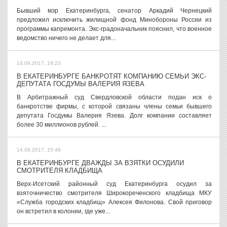
Бывший мэр Екатеринбурга, сенатор Аркадий Чернецкий
предложил исключить жилищной фонд Минобороны России из
программы капремонта. Экс-градоначальник пояснил, что военное
ведомство ничего не делает для...
14.09.2017, 16:23
В ЕКАТЕРИНБУРГЕ БАНКРОТЯТ КОМПАНИЮ СЕМЬИ ЭКС-
ДЕПУТАТА ГОСДУМЫ ВАЛЕРИЯ ЯЗЕВА
В Арбитражный суд Свердловской области подан иск о
банкротстве фирмы, с которой связаны члены семьи бывшего
депутата Госдумы Валерия Язева. Долг компании составляет
более 30 миллионов рублей. ...
14.09.2017, 15:49
В ЕКАТЕРИНБУРГЕ ДВАЖДЫ ЗА ВЗЯТКИ ОСУДИЛИ
СМОТРИТЕЛЯ КЛАДБИЩА
Верх-Исетский районный суд Екатеринбурга осудил за
взяточничество смотрителя Широкореченского кладбища МКУ
«Служба городских кладбищ» Алексея Филонова. Свой приговор
он встретил в колонии, где уже...