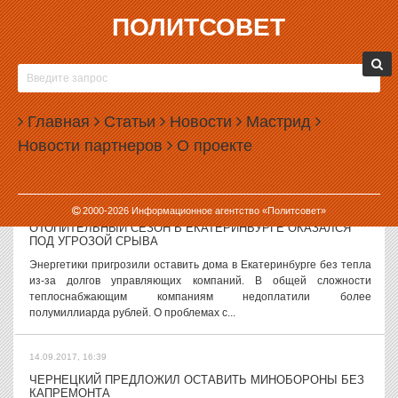
ПОЛИТСОВЕТ
14.09.2017, 17:56
РОССИЯНЕ ЗА ЧЕТЫРЕ ГОДА ЛИШИЛИСЬ ДЕСЯТОЙ ЧАСТИ
ДОХОДОВ
За последние четыре года россияне потеряли часть реальных
Главная
Статьи
Новости
Мастрид
доходов и пенсий. Исследование о социально-экономическом
Новости партнеров
О проекте
положении населения провел Институт социального анализа и
прогнозирования при...
14.09.2017, 17:06
2000-
2026
Информационное агентство «Политсовет»
ОТОПИТЕЛЬНЫЙ СЕЗОН В ЕКАТЕРИНБУРГЕ ОКАЗАЛСЯ
ПОД УГРОЗОЙ СРЫВА
Энергетики пригрозили оставить дома в Екатеринбурге без тепла
из-за долгов управляющих компаний. В общей сложности
теплоснабжающим компаниям недоплатили более
полумиллиарда рублей. О проблемах с...
14.09.2017, 16:39
ЧЕРНЕЦКИЙ ПРЕДЛОЖИЛ ОСТАВИТЬ МИНОБОРОНЫ БЕЗ
КАПРЕМОНТА