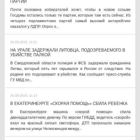
ПАРТИИ
Почти половина избирателей хочет, чтобы в новом созыве
Госдумы остались только те партии, которые там есть сейчас. Из
четырех парламентских партий самый высокий антирейтинг
оказался у ЛДПР. Опрос о...
24.08.2016, 11:51
НА УРАЛЕ ЗАДЕРЖАЛИ ЛИТОВЦА, ПОДОЗРЕВАЕМОГО В
УБИЙСТВЕ ПАЛКОЙ
В Свердловской области полиция и ФСБ задержали гражданина
Литвы, который пять лет скрывался в России от следствия. На
родине его подозревают в убийстве. Как сообщает пресс-служба
ГУ МВД по...
24.08.2016, 11:13
В ЕКАТЕРИНБУРГЕ «СКОРАЯ ПОМОЩЬ» СБИЛА РЕБЕНКА
В Екатеринбурге машина «скорой помощи» сбила
двенадцатилетнюю девочку. По версии ГИБДД, водитель «скорой»
ехал на красный сигнал светофора. ДТП произошло накануне
вечером на улице Челюскинцев между...