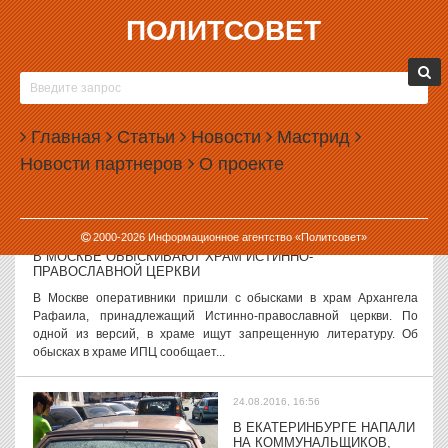
ПОЛИТСОВЕТ
24.08.2016, 17:53
«ПОБЕДУ» НАКАЗАЛИ ЗА ОТКАЗ ПУСТИТЬ НА БОРТ
ЕКАТЕРИНБУРЖЦЕВ
Авиакомпания «Победа» не пустила на борт самолёта в
Главная
Статьи
Новости
Мастрид
Екатеринбурге семью с грудным ребёнком. За это
Новости партнеров
О проекте
авиаперевозчика оштрафовали на 20 тыс. руб. Как сообщили в
Уральской Транспортной прокуратуре, по...
24.08.2016, 17:33
2000-
2026
Информационное агентство «Политсовет»
В МОСКВЕ ОБЫСКИВАЮТ ХРАМ ИСТИННО-
ПРАВОСЛАВНОЙ ЦЕРКВИ
В Москве оперативники пришли с обысками в храм Архангела
Рафаила, принадлежащий Истинно-православной церкви. По
одной из версий, в храме ищут запрещенную литературу. Об
обысках в храме ИПЦ сообщает...
24.08.2016, 16:56
В ЕКАТЕРИНБУРГЕ НАПАЛИ
НА КОММУНАЛЬЩИКОВ,