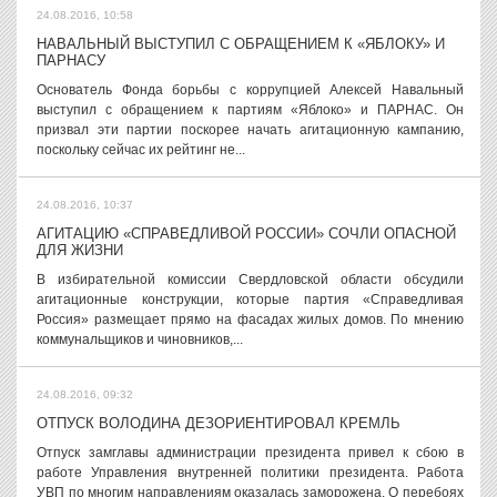
24.08.2016, 10:58
НАВАЛЬНЫЙ ВЫСТУПИЛ С ОБРАЩЕНИЕМ К «ЯБЛОКУ» И
ПАРНАСУ
Основатель Фонда борьбы с коррупцией Алексей Навальный
выступил с обращением к партиям «Яблоко» и ПАРНАС. Он
призвал эти партии поскорее начать агитационную кампанию,
поскольку сейчас их рейтинг не...
24.08.2016, 10:37
АГИТАЦИЮ «СПРАВЕДЛИВОЙ РОССИИ» СОЧЛИ ОПАСНОЙ
ДЛЯ ЖИЗНИ
В избирательной комиссии Свердловской области обсудили
агитационные конструкции, которые партия «Справедливая
Россия» размещает прямо на фасадах жилых домов. По мнению
коммунальщиков и чиновников,...
24.08.2016, 09:32
ОТПУСК ВОЛОДИНА ДЕЗОРИЕНТИРОВАЛ КРЕМЛЬ
Отпуск замглавы администрации президента привел к сбою в
работе Управления внутренней политики президента. Работа
УВП по многим направлениям оказалась заморожена. О перебоях