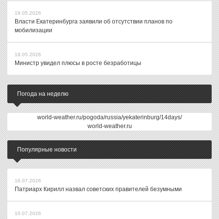
19.05.2026
Власти Екатеринбурга заявили об отсутствии планов по
мобилизации
18.05.2026
Министр увидел плюсы в росте безработицы
Погода на неделю
world-weather.ru/pogoda/russia/yekaterinburg/14days/
world-weather.ru
Популярные новости
16.07.2026
Патриарх Кирилл назвал советских правителей безумными
10.07.2026