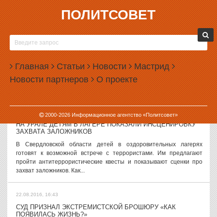
ПОЛИТСОВЕТ
22.08.2016, 17:53
ДЕПУТАТА, СОВЕТОВАВШЕГО «ПОМЕНЬШЕ ПИТАТЬСЯ»,
ТРЕБУЮТ СНЯТЬ С ВЫБОРОВ
23 августа в Свердловском областном суде состоится
Главная
Статьи
Новости
Мастрид
рассмотрение административного иска к Окружной избирательной
Новости партнеров
О проекте
комиссии об отмене решения о регистрации кандидатом в
депутаты Законодательного...
22.08.2016, 17:24
2000-
2026
Информационное агентство «Политсовет»
НА УРАЛЕ ДЕТЯМ В ЛАГЕРЕ ПОКАЗАЛИ ИНСЦЕНИРОВКУ
ЗАХВАТА ЗАЛОЖНИКОВ
В Свердловской области детей в оздоровительных лагерях
готовят к возможной встрече с террористами. Им предлагают
пройти антитеррористические квесты и показывают сценки про
захват заложников. Как...
22.08.2016, 16:43
СУД ПРИЗНАЛ ЭКСТРЕМИСТСКОЙ БРОШЮРУ «КАК
ПОЯВИЛАСЬ ЖИЗНЬ?»