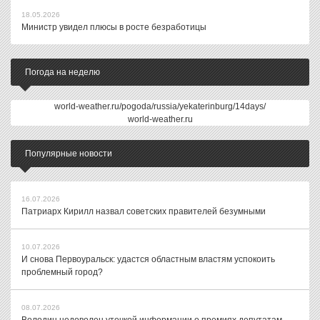
18.05.2026
Министр увидел плюсы в росте безработицы
Погода на неделю
world-weather.ru/pogoda/russia/yekaterinburg/14days/
world-weather.ru
Популярные новости
16.07.2026
Патриарх Кирилл назвал советских правителей безумными
10.07.2026
И снова Первоуральск: удастся областным властям успокоить
проблемный город?
08.07.2026