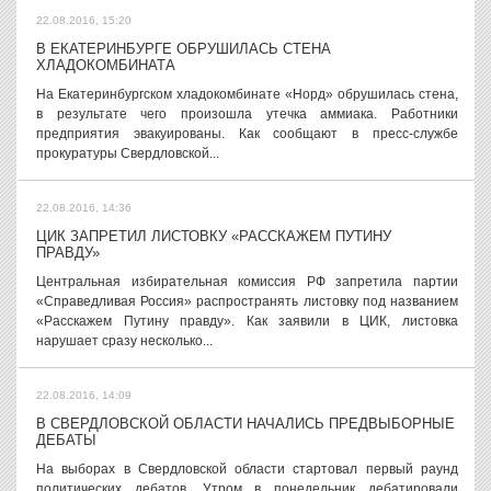
22.08.2016, 15:20
В ЕКАТЕРИНБУРГЕ ОБРУШИЛАСЬ СТЕНА
ХЛАДОКОМБИНАТА
На Екатеринбургском хладокомбинате «Норд» обрушилась стена,
в результате чего произошла утечка аммиака. Работники
предприятия эвакуированы. Как сообщают в пресс-службе
прокуратуры Свердловской...
22.08.2016, 14:36
ЦИК ЗАПРЕТИЛ ЛИСТОВКУ «РАССКАЖЕМ ПУТИНУ
ПРАВДУ»
Центральная избирательная комиссия РФ запретила партии
«Справедливая Россия» распространять листовку под названием
«Расскажем Путину правду». Как заявили в ЦИК, листовка
нарушает сразу несколько...
22.08.2016, 14:09
В СВЕРДЛОВСКОЙ ОБЛАСТИ НАЧАЛИСЬ ПРЕДВЫБОРНЫЕ
ДЕБАТЫ
На выборах в Свердловской области стартовал первый раунд
политических дебатов. Утром в понедельник дебатировали