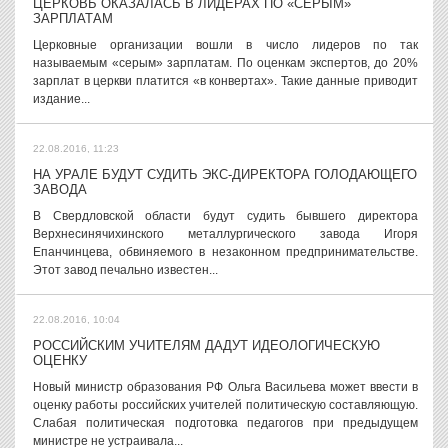
ЦЕРКОВЬ ОКАЗАЛАСЬ В ЛИДЕРАХ ПО «СЕРЫМ»
ЗАРПЛАТАМ
Церковные организации вошли в число лидеров по так
называемым «серым» зарплатам. По оценкам экспертов, до 20%
зарплат в церкви платится «в конвертах». Такие данные приводит
издание...
22.08.2016, 11:23
НА УРАЛЕ БУДУТ СУДИТЬ ЭКС-ДИРЕКТОРА ГОЛОДАЮЩЕГО
ЗАВОДА
В Свердловской области будут судить бывшего директора
Верхнесинячихинского металлургического завода Игоря
Епанчинцева, обвиняемого в незаконном предпринимательстве.
Этот завод печально известен...
22.08.2016, 10:04
РОССИЙСКИМ УЧИТЕЛЯМ ДАДУТ ИДЕОЛОГИЧЕСКУЮ
ОЦЕНКУ
Новый министр образования РФ Ольга Васильева может ввести в
оценку работы российских учителей политическую составляющую.
Слабая политическая подготовка педагогов при предыдущем
министре не устраивала...