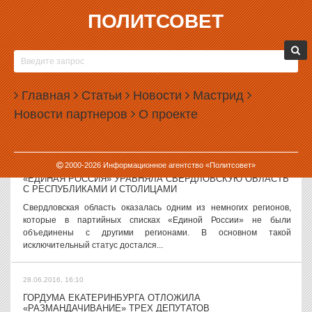
ПОЛИТСОВЕТ
28.06.2016, 18:14
ЛДПР УТВЕРДИЛА СПИСКИ КАНДИДАТОВ ПО
СВЕРДЛОВСКОЙ ОБЛАСТИ
Партия ЛДПР утвердила списки кандидатов, которые будут
Главная
Статьи
Новости
Мастрид
баллотироваться в Госдуму по Свердловской области. Ни у кого из
Новости партнеров
О проекте
этих кандидатов нет стопроцентной гарантии попадания в
парламент. Списки ЛДПР...
28.06.2016, 17:05
2000-
2026
Информационное агентство «Политсовет»
«ЕДИНАЯ РОССИЯ» УРАВНЯЛА СВЕРДЛОВСКУЮ ОБЛАСТЬ
С РЕСПУБЛИКАМИ И СТОЛИЦАМИ
Свердловская область оказалась одним из немногих регионов,
которые в партийных списках «Единой России» не были
объединены с другими регионами. В основном такой
исключительный статус достался...
28.06.2016, 16:10
ГОРДУМА ЕКАТЕРИНБУРГА ОТЛОЖИЛА
«РАЗМАНДАЧИВАНИЕ» ТРЕХ ДЕПУТАТОВ