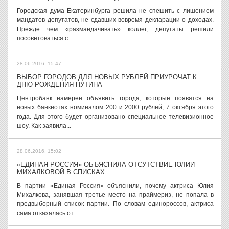
Городская дума Екатеринбурга решила не спешить с лишением
мандатов депутатов, не сдавших вовремя декларации о доходах.
Прежде чем «размандачивать» коллег, депутаты решили
посоветоваться с...
28.06.2016, 15:47
ВЫБОР ГОРОДОВ ДЛЯ НОВЫХ РУБЛЕЙ ПРИУРОЧАТ К
ДНЮ РОЖДЕНИЯ ПУТИНА
Центробанк намерен объявить города, которые появятся на
новых банкнотах номиналом 200 и 2000 рублей, 7 октября этого
года. Для этого будет организовано специальное телевизионное
шоу. Как заявила...
28.06.2016, 15:02
«ЕДИНАЯ РОССИЯ» ОБЪЯСНИЛА ОТСУТСТВИЕ ЮЛИИ
МИХАЛКОВОЙ В СПИСКАХ
В партии «Единая Россия» объяснили, почему актриса Юлия
Михалкова, занявшая третье место на праймериз, не попала в
предвыборный список партии. По словам единороссов, актриса
сама отказалась от...