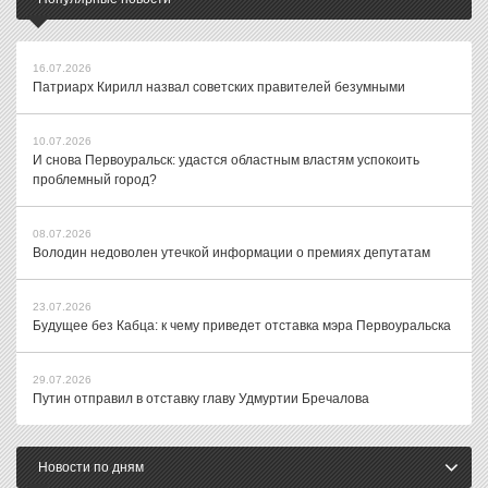
16.07.2026
Патриарх Кирилл назвал советских правителей безумными
10.07.2026
И снова Первоуральск: удастся областным властям успокоить
проблемный город?
08.07.2026
Володин недоволен утечкой информации о премиях депутатам
23.07.2026
Будущее без Кабца: к чему приведет отставка мэра Первоуральска
29.07.2026
Путин отправил в отставку главу Удмуртии Бречалова
Новости по дням