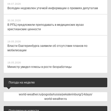
08.07.2026
Володин недоволен утечкой информации о премиях депутатам
30.06.2026
В РПЦ предложили преподавать в медицинских вузах
христианские ценности
19.05.2026
Власти Екатеринбурга заявили об отсутствии планов по
мобилизации
18.05.2026
Министр увидел плюсы в росте безработицы
Погода на неделю
world-weather.ru/pogoda/russia/yekaterinburg/14days/
world-weather.ru
Популярные новости