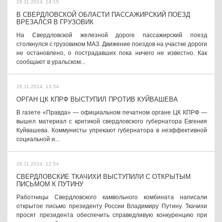
28.11.2014, 14:15
В СВЕРДЛОВСКОЙ ОБЛАСТИ ПАССАЖИРСКИЙ ПОЕЗД
ВРЕЗАЛСЯ В ГРУЗОВИК
На Свердловской железной дороге пассажирский поезд
столкнулся с грузовиком МАЗ. Движение поездов на участке дороги
не остановлено, о пострадавших пока ничего не известно. Как
сообщают в уральском...
28.11.2014, 13:54
ОРГАН ЦК КПРФ ВЫСТУПИЛ ПРОТИВ КУЙВАШЕВА
В газете «Правда» — официальном печатном органе ЦК КПРФ —
вышел материал с критикой свердловского губернатора Евгения
Куйвашева. Коммунисты упрекают губернатора в неэффективной
социальной и...
28.11.2014, 12:54
СВЕРДЛОВСКИЕ ТКАЧИХИ ВЫСТУПИЛИ С ОТКРЫТЫМ
ПИСЬМОМ К ПУТИНУ
Работницы Свердловского камвольного комбината написали
открытое письмо президенту России Владимиру Путину. Ткачихи
просят президента обеспечить справедливую конкуренцию при