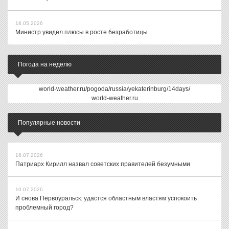
18.05.2026
Министр увидел плюсы в росте безработицы
Погода на неделю
world-weather.ru/pogoda/russia/yekaterinburg/14days/
world-weather.ru
Популярные новости
16.07.2026
Патриарх Кирилл назвал советских правителей безумными
10.07.2026
И снова Первоуральск: удастся областным властям успокоить
проблемный город?