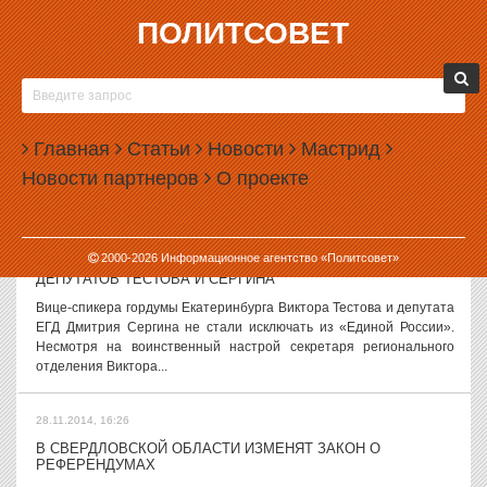
ПОЛИТСОВЕТ
28.11.2014, 18:02
СЛУХИ И ВЕРСИИ, 28 НОЯБРЯ
В администрации Куйвашева не знают, что делать со слушаниями
Предстоящие общественные слушания о «расчленении»
Главная
Статьи
Новости
Мастрид
Екатеринбурга всё больше тревожат администрацию
Новости партнеров
О проекте
свердловского губернатора. Чиновники...
28.11.2014, 17:43
2000-
2026
Информационное агентство «Политсовет»
«ЕДИНАЯ РОССИЯ» НЕ РИСКНУЛА ИСКЛЮЧАТЬ
ДЕПУТАТОВ ТЕСТОВА И СЕРГИНА
Вице-спикера гордумы Екатеринбурга Виктора Тестова и депутата
ЕГД Дмитрия Сергина не стали исключать из «Единой России».
Несмотря на воинственный настрой секретаря регионального
отделения Виктора...
28.11.2014, 16:26
В СВЕРДЛОВСКОЙ ОБЛАСТИ ИЗМЕНЯТ ЗАКОН О
РЕФЕРЕНДУМАХ