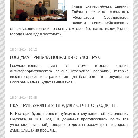
Глава Екатеринбурга Евгений
Ройзман не стал упоминать
губернатора Свердловской
области Евгения Куйвашева и
его окружение в своей новой книге «Город без наркотиков». У мэра
города была идея поставить...
18.04.2014, 16:12
ГОСДУМА ПРИНЯЛА ПОПРАВКИ О БЛОГЕРАХ
Государственная дума во время второго чтения
антитеррористического закона утвердила поправки, которые
вводят серьезные ограничения для блогеров. Так, популярным
блогерам нельзя будет заниматься...
18.04.2014, 15:38
ЕКАТЕРИНБУРЖЦЫ УТВЕРДИЛИ ОТЧЕТ О БЮДЖЕТЕ
В Екатеринбурге прошли публичные слушания об исполнении
бюджета за 2013 год. За документ проголосовали почти все
участники слушаний, теперь его должна рассмотреть городская
дума. Слушания прошли...