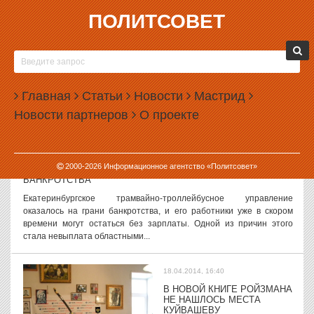
ПОЛИТСОВЕТ
18.04.2014, 18:06
СЛУХИ И ВЕРСИИ, 18 АПРЕЛЯ
Анатолий Гайда пошел в атаку Говорят, что советник губернатора
Анатолий Гайда перешел к активной фазе аппаратной войны,
Главная
Статьи
Новости
Мастрид
цель которой — получить контроль над ключевыми постами в
Новости партнеров
О проекте
«идеологическом»...
18.04.2014, 17:57
2000-
2026
Информационное агентство «Политсовет»
ЕКАТЕРИНБУРГСКИЕ ТРАМВАИ ОКАЗАЛИСЬ НА ГРАНИ
БАНКРОТСТВА
Екатеринбургское трамвайно-троллейбусное управление
оказалось на грани банкротства, и его работники уже в скором
времени могут остаться без зарплаты. Одной из причин этого
стала невыплата областными...
18.04.2014, 16:40
В НОВОЙ КНИГЕ РОЙЗМАНА
НЕ НАШЛОСЬ МЕСТА
КУЙВАШЕВУ