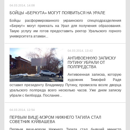
04.03.2014, 14:08
БОЙЦЫ «БЕРКУТА» МОГУТ ПОЯВИТЬСЯ НА УРАЛЕ
Бойцы расформированного украинского спецподразделения
«Беркут» могут приехать на Урал для получения образования.
Такую услугу им готов предоставить ректор Уральского горного
университета атаман...
04.03.2014, 13:42
АНТИВОЕННУЮ ЗАПИСКУ
ПУТИНУ УБРАЛИ ОТ
ПОЛПРЕДСТВА
Антивоенная записка, которую
художник Тимофей Радя
оставил президенту Владимиру Путину, провисела возле дворца
уральского полпреда всего несколько часов. Уже днем записку
убрали с билборда. Послание...
04.03.2014, 12:54
ПЕРВЫМ ВИЦЕ-МЭРОМ НИЖНЕГО ТАГИЛА СТАЛ
СОВЕТНИК КУЙВАШЕВА
Первым вице-мэром Нижнего Тагила стал бывший министр