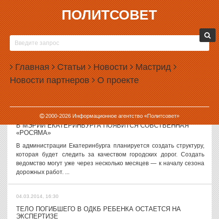
ПОЛИТСОВЕТ
04.03.2014, 18:26
В СВЕРДЛОВСКОМ ЗАКСОБРАНИИ СОЗДАЛИ ГРУППУ ПО
УКРАИНЕ
Депутаты Заксобрания Свердловской области решили создать
Главная
Статьи
Новости
Мастрид
специальную рабочую группу для помощи Украине. В какой форме
Новости партнеров
О проекте
будет осуществляться помощь, пока не понятно. Тему Украины
депутаты обсуждали...
04.03.2014, 17:31
2000-
2026
Информационное агентство «Политсовет»
В МЭРИИ ЕКАТЕРИНБУРГА ПОЯВИТСЯ СОБСТВЕННАЯ
«РОСЯМА»
В администрации Екатеринбурга планируется создать структуру,
которая будет следить за качеством городских дорог. Создать
ведомство могут уже через несколько месяцев — к началу сезона
дорожных работ. ...
04.03.2014, 16:30
ТЕЛО ПОГИБШЕГО В ОДКБ РЕБЕНКА ОСТАЕТСЯ НА
ЭКСПЕРТИЗЕ