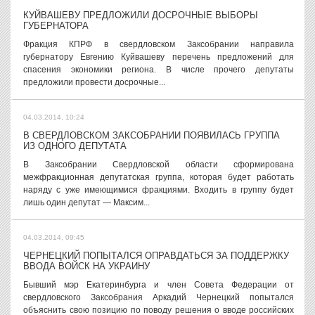
КУЙВАШЕВУ ПРЕДЛОЖИЛИ ДОСРОЧНЫЕ ВЫБОРЫ
ГУБЕРНАТОРА
Фракция КПРФ в свердловском Заксобрании направила
губернатору Евгению Куйвашеву перечень предложений для
спасения экономики региона. В числе прочего депутаты
предложили провести досрочные...
04.03.2014, 10:24
В СВЕРДЛОВСКОМ ЗАКСОБРАНИИ ПОЯВИЛАСЬ ГРУППА
ИЗ ОДНОГО ДЕПУТАТА
В Заксобрании Свердловской области сформирована
межфракционная депутатская группа, которая будет работать
наряду с уже имеющимися фракциями. Входить в группу будет
лишь один депутат — Максим...
04.03.2014, 09:45
ЧЕРНЕЦКИЙ ПОПЫТАЛСЯ ОПРАВДАТЬСЯ ЗА ПОДДЕРЖКУ
ВВОДА ВОЙСК НА УКРАИНУ
Бывший мэр Екатеринбурга и член Совета Федерации от
свердловского Заксобрания Аркадий Чернецкий попытался
объяснить свою позицию по поводу решения о вводе российских