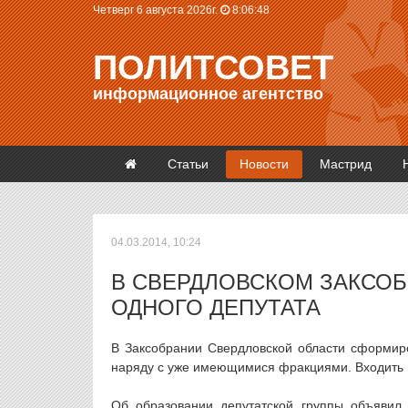
Четверг 6 августа 2026г.
8:06:48
ПОЛИТСОВЕТ
информационное агентство
Статьи
Новости
Мастрид
04.03.2014, 10:24
В СВЕРДЛОВСКОМ ЗАКСОБ
ОДНОГО ДЕПУТАТА
В Заксобрании Свердловской области сформиро
наряду с уже имеющимися фракциями. Входить в
Об образовании депутатской группы объявил