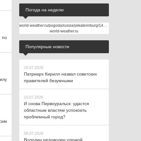
Погода на неделю
world-weather.ru/pogoda/russia/yekaterinburg/14days/
world-weather.ru
 по
Популярные новости
16.07.2026
Патриарх Кирилл назвал советских
илу
правителей безумными
10.07.2026
И снова Первоуральск: удастся
областным властям успокоить
проблемный город?
сим
08.07.2026
Володин недоволен утечкой