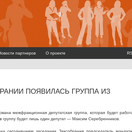
Новости партнеров
О проекте
R
РАНИИ ПОЯВИЛАСЬ ГРУППА ИЗ
вана межфракционная депутатская группа, которая будет работ
 группу будет лишь один депутат — Максим Серебренников.
 на сегодняшнем заседании Заксобрания председатель мандат