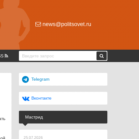
news@politsovet.ru
SS
Telegram
Вконтакте
Мастрид
ать
ной
25.07.2026