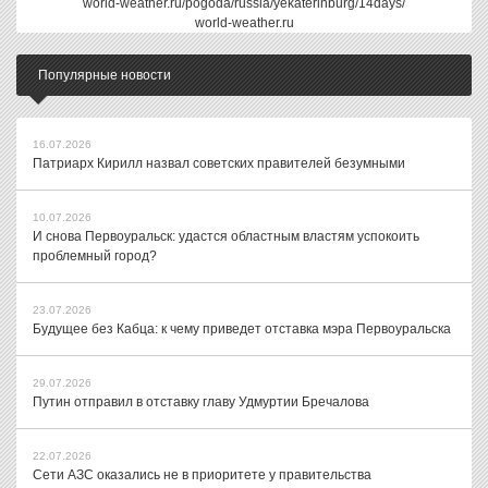
world-weather.ru/pogoda/russia/yekaterinburg/14days/
world-weather.ru
Популярные новости
16.07.2026
Патриарх Кирилл назвал советских правителей безумными
10.07.2026
И снова Первоуральск: удастся областным властям успокоить
проблемный город?
23.07.2026
Будущее без Кабца: к чему приведет отставка мэра Первоуральска
29.07.2026
Путин отправил в отставку главу Удмуртии Бречалова
22.07.2026
Сети АЗС оказались не в приоритете у правительства