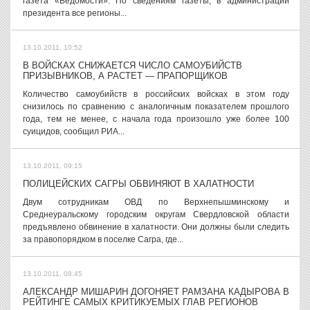
газета «Ведомости». По сведениям газеты, в администрации
президента все регионы...
13.10.2011, 10:52
В ВОЙСКАХ СНИЖАЕТСЯ ЧИСЛО САМОУБИЙСТВ
ПРИЗЫВНИКОВ, А РАСТЕТ — ПРАПОРЩИКОВ
Количество самоубийств в российских войсках в этом году
снизилось по сравнению с аналогичным показателем прошлого
года, тем не менее, с начала года произошло уже более 100
суицидов, сообщил РИА...
13.10.2011, 09:15
ПОЛИЦЕЙСКИХ САГРЫ ОБВИНЯЮТ В ХАЛАТНОСТИ
Двум сотрудникам ОВД по Верхнепышминскому и
Среднеуральскому городским округам Свердловской области
предъявлено обвинение в халатности. Они должны были следить
за правопорядком в поселке Сагра, где...
13.10.2011, 08:45
АЛЕКСАНДР МИШАРИН ДОГОНЯЕТ РАМЗАНА КАДЫРОВА В
РЕЙТИНГЕ САМЫХ КРИТИКУЕМЫХ ГЛАВ РЕГИОНОВ