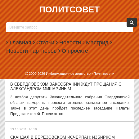
ПОЛИТСОВЕТ
13.10.2011, 16:47
НА УРАЛЕ СУД ОШТРАФОВАЛ ИЗГОТОВИТЕЛЯ КРУЖЕК
«ЕДИНАЯ РОССИЯ. ПАРТИЯ ЖУЛИКОВ И ВОРОВ» НА 1
ТЫСЯЧУ РУБЛЕЙ
Главная
Статьи
Новости
Мастрид
Мировой суд признал Виталия Листраткина, директора
первоуральской радиостанции «Интерра-FM», виновным в
Новости партнеров
О проекте
нарушении агитации во время еще не начавшейся предвыборной
гонки. Об этом ИА «Политсовет»...
2000-
2026
Информационное агентство «Политсовет»
13.10.2011, 16:11
В СВЕРДЛОВСКОМ ЗАКСОБРАНИИ ЖДУТ ПРОЩАНИЯ С
АЛЕКСАНДРОМ МИШАРИНЫМ
3 ноября депутаты Законодательного собрания Свердловской
области намерены провести итоговое совместное заседание.
Также в этот день пройдет последнее заседание Палаты
Представителей. После этого...
13.10.2011, 16:10
СКАНДАЛ В БЕРЁЗОВСКОМ ИСЧЕРПАН: ИЗБИРКОМ