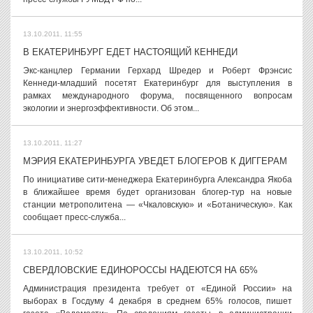
13.10.2011, 11:55
В ЕКАТЕРИНБУРГ ЕДЕТ НАСТОЯЩИЙ КЕННЕДИ
Экс-канцлер Германии Герхард Шредер и Роберт Фрэнсис
Кеннеди-младший посетят Екатеринбург для выступления в
рамках международного форума, посвященного вопросам
экологии и энергоэффективности. Об этом...
13.10.2011, 11:27
МЭРИЯ ЕКАТЕРИНБУРГА УВЕДЕТ БЛОГЕРОВ К ДИГГЕРАМ
По инициативе сити-менеджера Екатеринбурга Александра Якоба
в ближайшее время будет организован блогер-тур на новые
станции метрополитена — «Чкаловскую» и «Ботаническую». Как
сообщает пресс-служба...
13.10.2011, 10:52
СВЕРДЛОВСКИЕ ЕДИНОРОССЫ НАДЕЮТСЯ НА 65%
Администрация президента требует от «Единой России» на
выборах в Госдуму 4 декабря в среднем 65% голосов, пишет