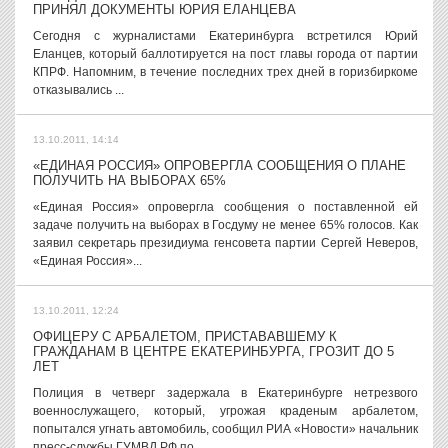
ПРИНЯЛ ДОКУМЕНТЫ ЮРИЯ ЕЛАНЦЕВА
Сегодня с журналистами Екатеринбурга встретился Юрий
Еланцев, который баллотируется на пост главы города от партии
КПРФ. Напомним, в течение последних трех дней в горизбиркоме
отказывались ...
13.10.2011, 14:14
«ЕДИНАЯ РОССИЯ» ОПРОВЕРГЛА СООБЩЕНИЯ О ПЛАНЕ
ПОЛУЧИТЬ НА ВЫБОРАХ 65%
«Единая Россия» опровергла сообщения о поставленной ей
задаче получить на выборах в Госдуму не менее 65% голосов. Как
заявил секретарь президиума генсовета партии Сергей Неверов,
«Единая Россия»...
13.10.2011, 12:24
ОФИЦЕРУ С АРБАЛЕТОМ, ПРИСТАВАВШЕМУ К
ГРАЖДАНАМ В ЦЕНТРЕ ЕКАТЕРИНБУРГА, ГРОЗИТ ДО 5
ЛЕТ
Полиция в четверг задержала в Екатеринбурге нетрезвого
военнослужащего, который, угрожая краденым арбалетом,
попытался угнать автомобиль, сообщил РИА «Новости» начальник
пресс-службы ГУМВД РФ по...