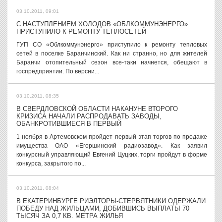
03.10.2011, 09:01
С НАСТУПЛЕНИЕМ ХОЛОДОВ «ОБЛКОММУНЭНЕРГО»
ПРИСТУПИЛО К РЕМОНТУ ТЕПЛОСЕТЕЙ
ГУП СО «Облкоммунэнерго» приступило к ремонту тепловых
сетей в поселке Баранчинский. Как ни странно, но для жителей
Баранчи отопительный сезон все-таки начнется, обещают в
госпредприятии. По версии...
03.10.2011, 08:35
В СВЕРДЛОВСКОЙ ОБЛАСТИ НАКАНУНЕ ВТОРОГО
КРИЗИСА НАЧАЛИ РАСПРОДАВАТЬ ЗАВОДЫ,
ОБАНКРОТИВШИЕСЯ В ПЕРВЫЙ
1 ноября в Артемовском пройдет первый этап торгов по продаже
имущества ОАО «Егоршинский радиозавод». Как заявил
конкурсный управляющий Евгений Цуцких, торги пройдут в форме
конкурса, закрытого по...
03.10.2011, 08:04
В ЕКАТЕРИНБУРГЕ РИЭЛТОРЫ-СТЕРВЯТНИКИ ОДЕРЖАЛИ
ПОБЕДУ НАД ЖИЛЬЦАМИ, ДОБИВШИСЬ ВЫПЛАТЫ 70
ТЫСЯЧ ЗА 0,7 КВ. МЕТРА ЖИЛЬЯ