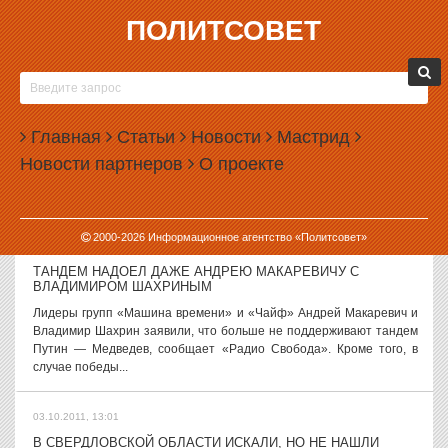
ПОЛИТСОВЕТ
03.10.2011, 15:51
ОТ ЛДПР В ЗАКОНОДАТЕЛЬНОЕ СОБРАНИЕ
СВЕРДЛОВСКОЙ ОБЛАСТИ ИДЕТ МНОГО ХОРОШО
ЗАБЫТЫХ ГРАЖДАН
Главная
Статьи
Новости
Мастрид
ЛДПР опубликовала список кандидатов в депутаты в
Законодательное собрание Свердловской области. Как оказалось,
Новости партнеров
О проекте
в нем немало знакомых местной политтусовке имен. По партийной
традиции список...
2000-
2026
Информационное агентство «Политсовет»
03.10.2011, 15:50
ТАНДЕМ НАДОЕЛ ДАЖЕ АНДРЕЮ МАКАРЕВИЧУ С
ВЛАДИМИРОМ ШАХРИНЫМ
Лидеры групп «Машина времени» и «Чайф» Андрей Макаревич и
Владимир Шахрин заявили, что больше не поддерживают тандем
Путин — Медведев, сообщает «Радио Свобода». Кроме того, в
случае победы...
03.10.2011, 13:01
В СВЕРДЛОВСКОЙ ОБЛАСТИ ИСКАЛИ, НО НЕ НАШЛИ