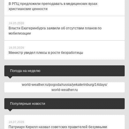
В РПЦ предложили преподавать в медицинских вузах
христианские ценности
19.05.2026
Власти Екатеринбурга заявили об отсутствии планов по
мобилизации
18.05.2026
Министр увидел плюсы в росте безработицы
Погода на неделю
world-weather.ru/pogoda/russia/yekaterinburg/14days/
world-weather.ru
Популярные новости
16.07.2026
Патриарх Кирилл назвал советских правителей безумными