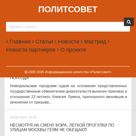
ПОЛИТСОВЕТ
29.09.2010, 16:29
ЮРИЙ ЛУЖКОВ МОЖЕТ СТАТЬ МЭРОМ СЕВАСТОПОЛЯ
Экс-мэр Москвы Юрий Лужков после своей отставки мог бы
возглавить горсовет Севастополя, говорит лидер общественного
Главная
Статьи
Новости
Мастрид
движения «За Единую Русь» и севастопольский депутат Владимир
Новости партнеров
О проекте
Тюнин. «Юрий Лужков...
29.09.2010, 15:09
2000-
2026
Информационное агентство «Политсовет»
НОВОУРАЛЬСКИЙ УКЛОНИСТ ЛИШЕН СВОБОДЫ НА
ПОЛГОДА
Новоуральским городским судом на основании представленных
государственным обвинителем доказательств вынесен приговор в
отношении 22-летнего Алексея Лукина, признанного виновным в
уклонении от призыва...
29.09.2010, 15:03
НЕСМОТРЯ НА СМЕНУ МЭРА, ЛЕГКОЙ ПРОГУЛКИ ПО
УЛИЦАМ МОСКВЫ ГЕЯМ НЕ ОБЕЩАЮТ