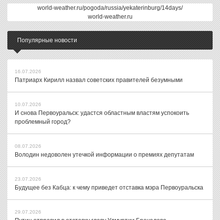
world-weather.ru/pogoda/russia/yekaterinburg/14days/
world-weather.ru
Популярные новости
16.07.2026
Патриарх Кирилл назвал советских правителей безумными
10.07.2026
И снова Первоуральск: удастся областным властям успокоить
проблемный город?
08.07.2026
Володин недоволен утечкой информации о премиях депутатам
23.07.2026
Будущее без Кабца: к чему приведет отставка мэра Первоуральска
29.07.2026