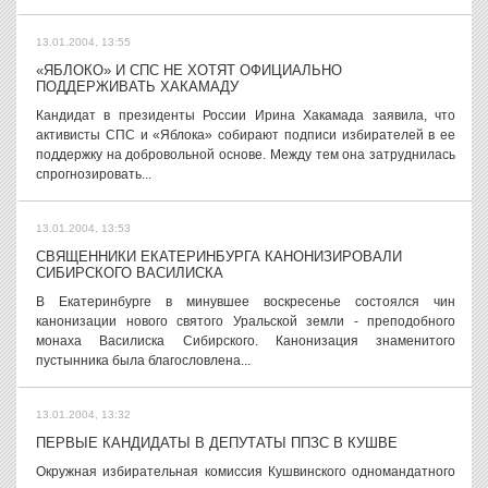
13.01.2004, 13:55
«ЯБЛОКО» И СПС НЕ ХОТЯТ ОФИЦИАЛЬНО
ПОДДЕРЖИВАТЬ ХАКАМАДУ
Кандидат в президенты России Ирина Хакамада заявила, что
активисты СПС и «Яблока» собирают подписи избирателей в ее
поддержку на добровольной основе. Между тем она затруднилась
спрогнозировать...
13.01.2004, 13:53
СВЯЩЕННИКИ ЕКАТЕРИНБУРГА КАНОНИЗИРОВАЛИ
СИБИРСКОГО ВАСИЛИСКА
В Екатеринбурге в минувшее воскресенье состоялся чин
канонизации нового святого Уральской земли - преподобного
монаха Василиска Сибирского. Канонизация знаменитого
пустынника была благословлена...
13.01.2004, 13:32
ПЕРВЫЕ КАНДИДАТЫ В ДЕПУТАТЫ ППЗС В КУШВЕ
Окружная избирательная комиссия Кушвинского одномандатного