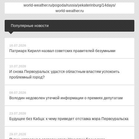
world-weather.ru/pogoda/russia/yekaterinburg/14days/
world-weather.ru
Популярные новости
16.07.2026
Патриарх Кирилл назвал советских правителей безумными
10.07.2026
И снова Первоуральск: удастся областным властям успокоить
проблемный город?
08.07.2026
Володин недоволен утечкой информации о премиях депутатам
23.07.2026
Будущее без Кабца: к чему приведет отставка мэра Первоуральска
29.07.2026