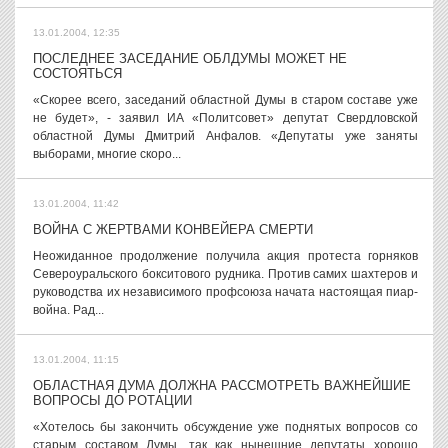
13.01.2004, 12:35
ПОСЛЕДНЕЕ ЗАСЕДАНИЕ ОБЛДУМЫ МОЖЕТ НЕ
СОСТОЯТЬСЯ
«Скорее всего, заседаний областной Думы в старом составе уже
не будет», - заявил ИА «Политсовет» депутат Свердловской
областной Думы Дмитрий Анфалов. «Депутаты уже заняты
выборами, многие скоро...
13.01.2004, 11:42
ВОЙНА С ЖЕРТВАМИ КОНВЕЙЕРА СМЕРТИ
Неожиданное продолжение получила акция протеста горняков
Североуральского бокситового рудника. Против самих шахтеров и
руководства их независимого профсоюза начата настоящая пиар-
война. Рад...
13.01.2004, 11:15
ОБЛАСТНАЯ ДУМА ДОЛЖНА РАССМОТРЕТЬ ВАЖНЕЙШИЕ
ВОПРОСЫ ДО РОТАЦИИ
«Хотелось бы закончить обсуждение уже поднятых вопросов со
старым составом Думы, так как нынешние депутаты хорошо