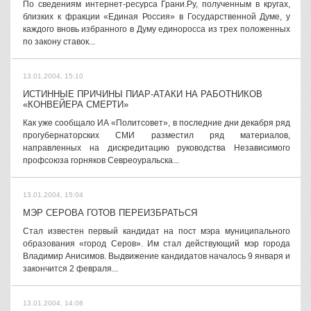
По сведениям интернет-ресурса Грани.Ру, полученным в кругах,
близких к фракции «Единая Россия» в Государственной Думе, у
каждого вновь избранного в Думу единоросса из трех положенных
по закону ставок...
13.01.2004, 15:10
ИСТИННЫЕ ПРИЧИНЫ ПИАР-АТАКИ НА РАБОТНИКОВ
«КОНВЕЙЕРА СМЕРТИ»
Как уже сообщало ИА «Политсовет», в последние дни декабря ряд
прогубернаторских СМИ разместил ряд материалов,
направленных на дискредитацию руководства Независимого
профсоюза горняков Севреоуральска...
13.01.2004, 15:04
МЭР СЕРОВА ГОТОВ ПЕРЕИЗБРАТЬСЯ
Стал известен первый кандидат на пост мэра муниципального
образования «город Серов». Им стал действующий мэр города
Владимир Анисимов. Выдвижение кандидатов началось 9 января и
закончится 2 февраля...
13.01.2004, 14:08