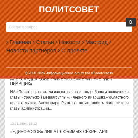
ПОЛИТСОВЕТ
13.01.2004, 15:49
СОСТОЯЛОСЬ ЗАСЕДАНИЕ КОМИССИЙ ГОРОДСКОЙ ДУМЫ
ЕКАТЕРИНБУРГА
Сегодня состоялось совместное заседание комиссий по
Главная
Статьи
Новости
Мастрид
правоохранительной деятельности и по социальной политике
Новости партнеров
О проекте
городской Думы Екатеринбурга. На повестку дня было вынесено
три вопроса: об организации...
13.01.2004, 15:25
2000-
2026
Информационное агентство «Политсовет»
АЛЕКСАНДРА КОБЕРНИЧЕНКО ЗАМЕНИТ «ЧЕРНЫЙ
ПИАРЩИК»
ИА «Политсовет» стали известны новые подробности назначения
главы «Уральской медиагруппы», «черного пиарщика» областного
правительства Александра Рыжкова на должность заместителя
главы администрации...
13.01.2004, 15:12
«ЕДИНОРОСОВ» ЛИШАТ ЛЮБИМЫХ СЕКРЕТАРШ