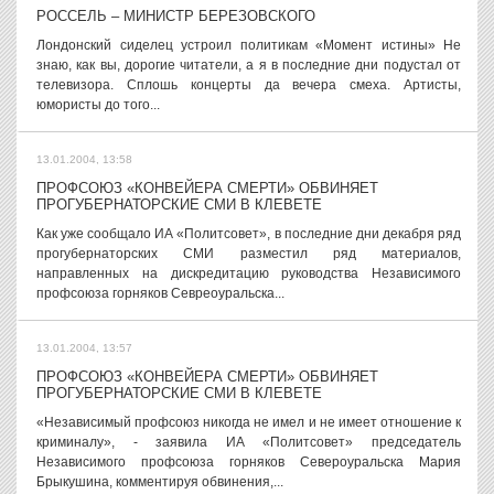
РОССЕЛЬ – МИНИСТР БЕРЕЗОВСКОГО
Лондонский сиделец устроил политикам «Момент истины» Не
знаю, как вы, дорогие читатели, а я в последние дни подустал от
телевизора. Сплошь концерты да вечера смеха. Артисты,
юмористы до того...
13.01.2004, 13:58
ПРОФСОЮЗ «КОНВЕЙЕРА СМЕРТИ» ОБВИНЯЕТ
ПРОГУБЕРНАТОРСКИЕ СМИ В КЛЕВЕТЕ
Как уже сообщало ИА «Политсовет», в последние дни декабря ряд
прогубернаторских СМИ разместил ряд материалов,
направленных на дискредитацию руководства Независимого
профсоюза горняков Севреоуральска...
13.01.2004, 13:57
ПРОФСОЮЗ «КОНВЕЙЕРА СМЕРТИ» ОБВИНЯЕТ
ПРОГУБЕРНАТОРСКИЕ СМИ В КЛЕВЕТЕ
«Независимый профсоюз никогда не имел и не имеет отношение к
криминалу», - заявила ИА «Политсовет» председатель
Независимого профсоюза горняков Североуральска Мария
Брыкушина, комментируя обвинения,...