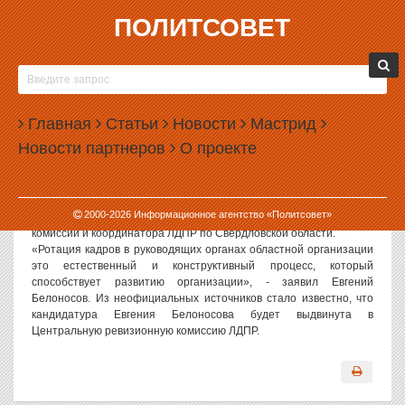
ПОЛИТСОВЕТ
13.01.2004, 12:43
СВЕРДЛОВСКОЕ ОТДЕЛЕНИЕ ЛДПР СМЕНИТ
ЛИДЕРА
Главная
Статьи
Новости
Мастрид
Руководитель Свердловского регионального отделения ЛДПР
Новости партнеров
О проекте
Евгений Белоносов намерен уйти в отставку. По словам самого
Евгения Белоносова, заявление об отставке уже принято и
подписано членами регионального координационного совета
ЛДПР. После отставки Евгений Белоносов будет совмещать
2000-
2026
Информационное агентство «Политсовет»
должности члена Свердловской областной избирательной
комиссии и координатора ЛДПР по Свердловской области.
«Ротация кадров в руководящих органах областной организации
это естественный и конструктивный процесс, который
способствует развитию организации», - заявил Евгений
Белоносов. Из неофициальных источников стало известно, что
кандидатура Евгения Белоносова будет выдвинута в
Центральную ревизионную комиссию ЛДПР.