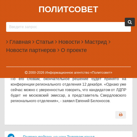
ПОЛИТСОВЕТ
10.12.2003, 14:34
ЛДПР ГОТОВО ВСТУПИТЬ В БОРЬБУ В ВЕРХ-
ИСЕТСКОМ ОКРУГЕ
Главная
Статьи
Новости
Мастрид
«Свердловское региональное отделение ЛДПР может выставить
Новости партнеров
О проекте
своего кандидата на повторных выборах депутатов
Государственной думы в Верх-Исетском одномандатном
избирательном округе», - сообщил руководитель СРО ЛДПР
Евгений Белоносов.
2000-
2026
Информационное агентство «Политсовет»
По его словам, окончательное решение будет принято на
конференции регионального отделения 12 декабря. «Однако уже
сейчас можно с уверенностью говорить, что кандидатом от ЛДПР
будет не московский эмиссар, а представитель Свердловского
регионального отделения», - заявил Евгений Белоносов.