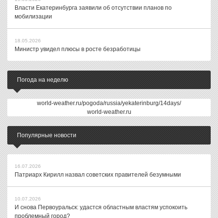
Власти Екатеринбурга заявили об отсутствии планов по
мобилизации
18.05.2026
Министр увидел плюсы в росте безработицы
Погода на неделю
world-weather.ru/pogoda/russia/yekaterinburg/14days/
world-weather.ru
Популярные новости
16.07.2026
Патриарх Кирилл назвал советских правителей безумными
10.07.2026
И снова Первоуральск: удастся областным властям успокоить
проблемный город?