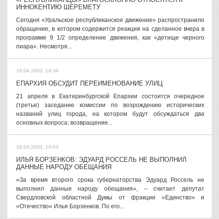
ИННОКЕНТИЮ ШЕРЕМЕТУ
Сегодня «Уральское республиканское движение» распространило
обращение, в котором содержится реакция на сделанное вчера в
программе 9 1/2 определение движения, как «детище черного
пиара». Несмотря...
18.04.2003, 14:36
ЕПАРХИЯ ОБСУДИТ ПЕРЕИМЕНОВАНИЕ УЛИЦ
21 апреля в Екатеринбургской Епархии состоится очередное
(третье) заседание комиссии по возрождению исторических
названий улиц города, на котором будут обсуждаться два
основных вопроса: возвращение...
18.04.2003, 14:03
ИЛЬЯ БОРЗЕНКОВ: ЭДУАРД РОССЕЛЬ НЕ ВЫПОЛНИЛ
ДАННЫЕ НАРОДУ ОБЕЩАНИЯ
«За время второго срока губернаторства Эдуард Россель не
выполнил данные народу обещания», – считает депутат
Свердловской областной Думы от фракции «Единство» и
«Отечество» Илья Борзенков. По его...