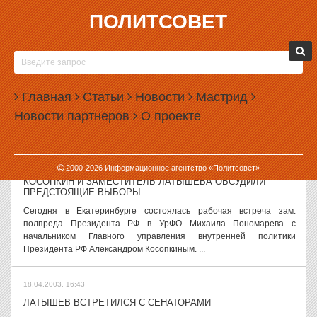
ПОЛИТСОВЕТ
18.04.2003, 17:01
ДЕПУТАТЫ ПОГОВОРЯТ С СИЛОВИКАМИ В ЗАКРЫТОМ
РЕЖИМЕ
Выступления в Госдуме директора ФСБ Николая Патрушева,
Главная
Статьи
Новости
Мастрид
главы МВД Бориса Грызлова и Генерального прокурора
Новости партнеров
О проекте
Владимира Устинова с информацией о ходе расследования
убийства сопредседателя партии ...
18.04.2003, 16:45
2000-
2026
Информационное агентство «Политсовет»
КОСОПКИН И ЗАМЕСТИТЕЛЬ ЛАТЫШЕВА ОБСУДИЛИ
ПРЕДСТОЯЩИЕ ВЫБОРЫ
Сегодня в Екатеринбурге состоялась рабочая встреча зам.
полпреда Президента РФ в УрФО Михаила Пономарева с
начальником Главного управления внутренней политики
Президента РФ Александром Косопкиным. ...
18.04.2003, 16:43
ЛАТЫШЕВ ВСТРЕТИЛСЯ С СЕНАТОРАМИ