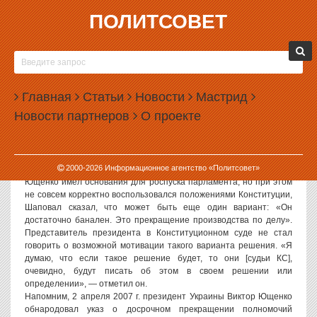
ПОЛИТСОВЕТ
13.04.2007, 10:02
«ДЕЛО ЮЩЕНКО» МОЖЕТ БЫТЬ ПРЕКРАЩЕНО
Представитель президента Украины в Конституционном суде
Главная
Статьи
Новости
Мастрид
(КС) Владимир Шаповал заявил в эфире телекомпании «1+1»,
Новости партнеров
О проекте
что одним из возможных вариантов развития событий вокруг
указа Виктора Ющенко о роспуске Верховной Рады может стать
остановка производства по данному делу.
Отвечая на вопрос, что будет, если Конституционный суд примет
2000-
2026
Информационное агентство «Политсовет»
неоднозначное решение — например, признает, что Виктор
Ющенко имел основания для роспуска парламента, но при этом
не совсем корректно воспользовался положениями Конституции,
Шаповал сказал, что может быть еще один вариант: «Он
достаточно банален. Это прекращение производства по делу».
Представитель президента в Конституционном суде не стал
говорить о возможной мотивации такого варианта решения. «Я
думаю, что если такое решение будет, то они [судьи КС],
очевидно, будут писать об этом в своем решении или
определении», — отметил он.
Напомним, 2 апреля 2007 г. президент Украины Виктор Ющенко
обнародовал указ о досрочном прекращении полномочий