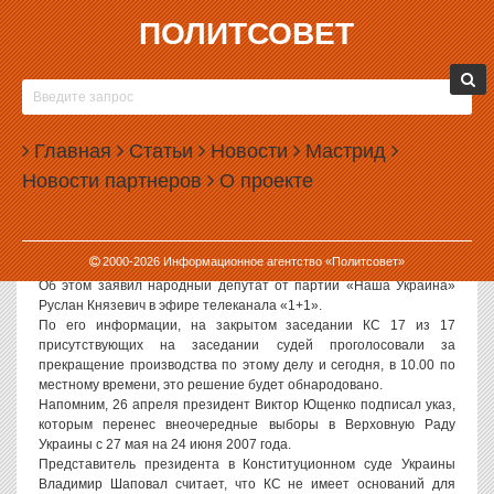
ПОЛИТСОВЕТ
27.04.2007, 10:07
КОНСТИТУЦИОННЫЙ СУД УКРАИНЫ
ПРЕКРАТИЛ ПРОИЗВОДСТВО ДЕЛА ПО УКАЗУ
Главная
ЮЩЕНКО
Статьи
Новости
Мастрид
Новости партнеров
О проекте
Накануне Конституционный суд (КС) Украины прекратил
производство дела по соответствию Конституции указа
президента Виктора Ющенко от второго апреля этого года о
роспуске Верховной Рады и назначении досрочных
2000-
2026
Информационное агентство «Политсовет»
парламентских выборов.
Об этом заявил народный депутат от партии «Наша Украина»
Руслан Князевич в эфире телеканала «1+1».
По его информации, на закрытом заседании КС 17 из 17
присутствующих на заседании судей проголосовали за
прекращение производства по этому делу и сегодня, в 10.00 по
местному времени, это решение будет обнародовано.
Напомним, 26 апреля президент Виктор Ющенко подписал указ,
которым перенес внеочередные выборы в Верховную Раду
Украины с 27 мая на 24 июня 2007 года.
Представитель президента в Конституционном суде Украины
Владимир Шаповал считает, что КС не имеет оснований для