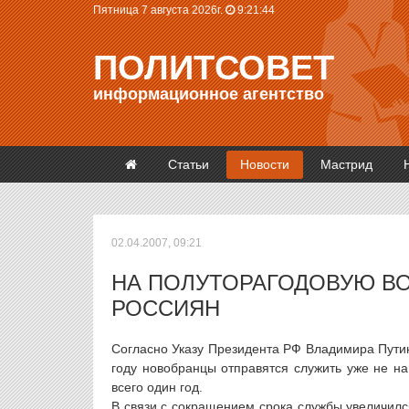
Пятница 7 августа 2026г.
9:21:44
ПОЛИТСОВЕТ
информационное агентство
Статьи
Новости
Мастрид
02.04.2007, 09:21
НА ПОЛУТОРАГОДОВУЮ ВО
РОССИЯН
Согласно Указу Президента РФ Владимира Путин
году новобранцы отправятся служить уже не на 
всего один год.
В связи с сокращением срока службы увеличилс