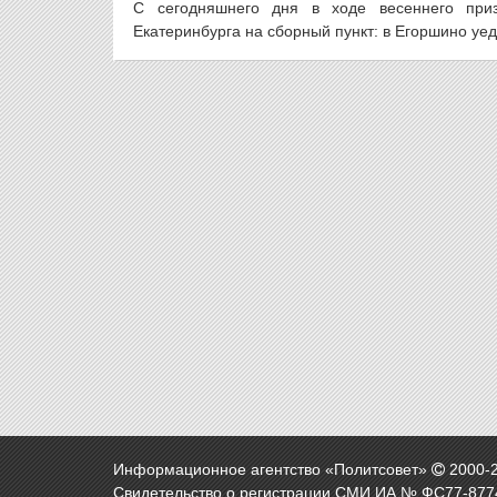
С сегодняшнего дня в ходе весеннего при
Екатеринбурга на сборный пункт: в Егоршино уед
Информационное агентство «Политсовет»
2000-
Свидетельство о регистрации СМИ ИА № ФС77-8774