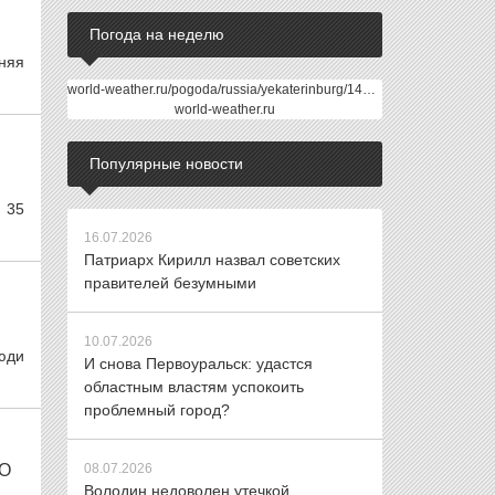
Погода на неделю
няя
world-weather.ru/pogoda/russia/yekaterinburg/14days/
world-weather.ru
Популярные новости
 35
16.07.2026
Патриарх Кирилл назвал советских
правителей безумными
10.07.2026
юди
И снова Первоуральск: удастся
областным властям успокоить
проблемный город?
О
08.07.2026
Володин недоволен утечкой