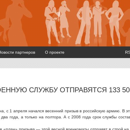
Новости партнеров
О проекте
R
ЕННУЮ СЛУЖБУ ОТПРАВЯТСЯ 133 50
а, с 1 апреля начался весенний призыв в российскую армию. В э
два года, а только на полтора. А с 2008 года срок службы соста
я «план» призыва — этой весной военкоматы отправят в строй на