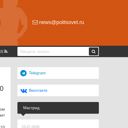
news@politsovet.ru
SS
Telegram
0
Вконтакте
Мастрид
том
вит
 10
25.07.2026