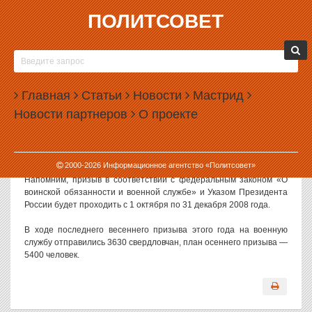
ПОЛИТСОВЕТ
29.09.2008, 10:00
35 СВЕРДЛОВЧАН ПРИЗВАНЫ НА СЛУЖБУ В
КРЕМЛЬ
Главная
Статьи
Новости
Мастрид
В нынешнем году в элитное подразделение Российской армии —
Новости партнеров
О проекте
Президентский полк — отправятся служить 35 свердловчан. Об
этом было заявлено в ходе инструкторско-методического сбора
по призыву на военную службу, который провел губернатор
Эдуард Россель.
2000-
2026
Информационное агентство «Политсовет»
Напомним, призыв в соответствии с федеральным законом «О
воинской обязанности и военной службе» и Указом Президента
России будет проходить с 1 октября по 31 декабря 2008 года.
В ходе последнего весеннего призыва этого года на военную
службу отправились 3630 свердловчан, план осеннего призыва —
5400 человек.