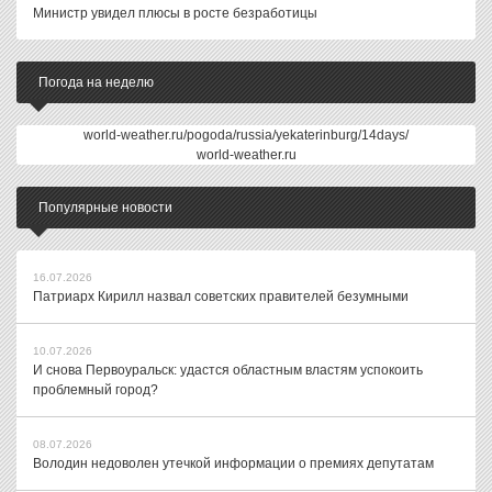
Министр увидел плюсы в росте безработицы
Погода на неделю
world-weather.ru/pogoda/russia/yekaterinburg/14days/
world-weather.ru
Популярные новости
16.07.2026
Патриарх Кирилл назвал советских правителей безумными
10.07.2026
И снова Первоуральск: удастся областным властям успокоить
проблемный город?
08.07.2026
Володин недоволен утечкой информации о премиях депутатам