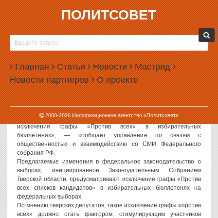
ПОЛИТСОВЕТ
09.06.2006, 08:00
СЕГОДНЯ ДЕПУТАТЫ ГОСДУМЫ РАССМОТРЯТ
ЗАКОНОПРОЕКТ ПО ВОПРОСУ ИСКЛЮЧЕНИЯ
Главная
ГРАФЫ «ПРОТИВ ВСЕХ» В ИЗБИРАТЕЛЬНЫХ
Статьи
Новости
Мастрид
БЮЛЛЕТЕНЯХ
Новости партнеров
О проекте
Политсовет, 9.06.2006. «9 июня депутаты Государственной Думы
на пленарном заседании рассмотрят в первом чтении проект
федерального закона «О внесении изменений в отдельные
2000-
2026
Информационное агентство «Политсовет»
законодательные акты Российской Федерации», по вопросу
исключения графы «Против всех» в избирательных
бюллетенях», — сообщает управление по связям с
общественностью и взаимодействию со СМИ Федерального
собрания РФ.
Предлагаемые изменения в федеральное законодательство о
выборах, инициированное Законодательным Собранием
Тверской области, предусматривают исключение графы «Против
всех списков кандидатов» в избирательных бюллетенях на
федеральных выборах.
По мнению тверских депутатов, такое исключение графы «против
всех» должно стать фактором, стимулирующим участников