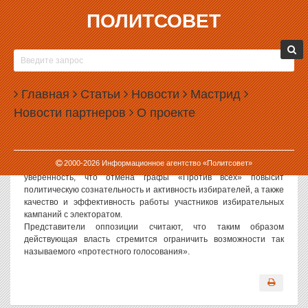
ПОЛИТСОВЕТ
28.06.2006, 16:46
ГОСДУМА ДВАЖДЫ ПРОГОЛОСОВАЛА ПРОТИВ
«ПРОТИВ ВСЕХ»
Главная
Статьи
Новости
Мастрид
Политсовет, 28.06.2006. Сегодня депутаты Госдумы во втором
Новости партнеров
О проекте
чтении проголосовали за пакет поправок в ряд федеральных
законов, запрещающий голосование «против всех».
Напомним, этот законопроект был внесен в Госдуму 26 мая
депутатами законодательного собрания Тверской области. В
2000-
2026
Информационное агентство «Политсовет»
пояснительной записке к законопроекту выражается
уверенность, что отмена графы «Против всех» повысит
политическую сознательность и активность избирателей, а также
качество и эффективность работы участников избирательных
кампаний с электоратом.
Представители оппозиции считают, что таким образом
действующая власть стремится ограничить возможности так
называемого «протестного голосования».