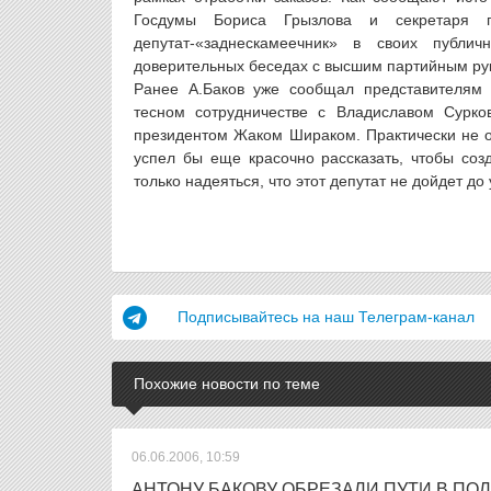
Госдумы Бориса Грызлова и секретаря п
депутат-«заднескамеечник» в своих публи
доверительных беседах с высшим партийным ру
Ранее А.Баков уже сообщал представителям
тесном сотрудничестве с Владиславом Сурко
президентом Жаком Шираком. Практически не ос
успел бы еще красочно рассказать, чтобы со
только надеяться, что этот депутат не дойдет 
Подписывайтесь на наш Телеграм-канал
Похожие новости по теме
06.06.2006, 10:59
АНТОНУ БАКОВУ ОБРЕЗАЛИ ПУТИ В ПО