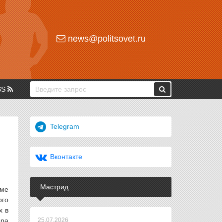
news@politsovet.ru
SS
Telegram
Вконтакте
Мастрид
уме
ого
х в
ера
25.07.2026