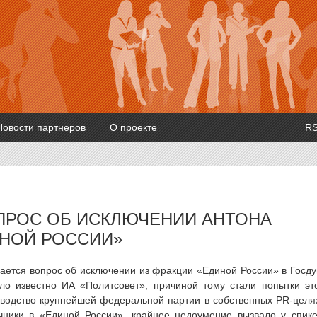
Новости партнеров
О проекте
R
ПРОС ОБ ИСКЛЮЧЕНИИ АНТОНА
ИНОЙ РОССИИ»
ждается вопрос об исключении из фракции «Единой России» в Госд
ало известно ИА «Политсовет», причиной тому стали попытки эт
оводство крупнейшей федеральной партии в собственных PR-целя
очники в «Единой России», крайнее недоумение вызвало у спик