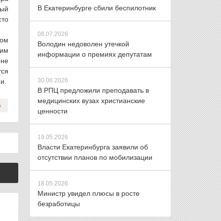
В Екатеринбурге сбили беспилотник
ый
сто
08.07.2026
ком
Володин недоволен утечкой
ким
информации о премиях депутатам
 не
тся
30.06.2026
и.
В РПЦ предложили преподавать в
медицинских вузах христианские
ценности
19.05.2026
Власти Екатеринбурга заявили об
отсутствии планов по мобилизации
18.05.2026
Министр увидел плюсы в росте
безработицы