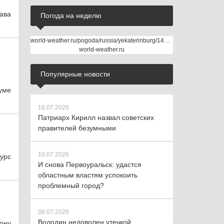
лава
Погода на неделю
world-weather.ru/pogoda/russia/yekaterinburg/14days/
world-weather.ru
Популярные новости
думе
16.07.2026
Патриарх Кирилл назвал советских
правителей безумными
10.07.2026
сурс
И снова Первоуральск: удастся
областным властям успокоить
проблемный город?
08.07.2026
Володин недоволен утечкой
ону