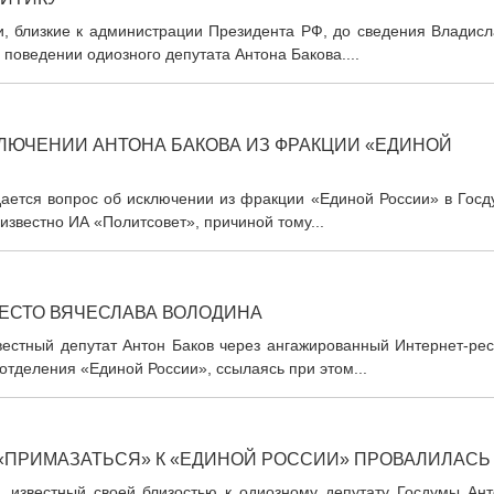
ки, близкие к администрации Президента РФ, до сведения Владис
оведении одиозного депутата Антона Бакова....
ЛЮЧЕНИИ АНТОНА БАКОВА ИЗ ФРАКЦИИ «ЕДИНОЙ
ждается вопрос об исключении из фракции «Единой России» в Гос
 известно ИА «Политсовет», причиной тому...
МЕСТО ВЯЧЕСЛАВА ВОЛОДИНА
звестный депутат Антон Баков через ангажированный Интернет-ре
отделения «Единой России», ссылаясь при этом...
 «ПРИМАЗАТЬСЯ» К «ЕДИНОЙ РОССИИ» ПРОВАЛИЛАСЬ
с, известный своей близостью к одиозному депутату Госдумы Ант