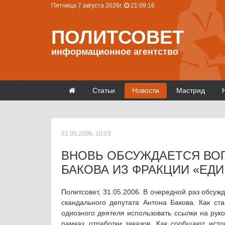
Пятница 7 августа 2026г.
21:09:17
ПОЛИТСОВЕТ
информационное агентство
Статьи
Новости
Мастрид
31.05.2006, 10:03
ВНОВЬ ОБСУЖДАЕТСЯ ВО
БАКОВА ИЗ ФРАКЦИИ «ЕД
Политсовет, 31.05.2006. В очередной раз обсу
скандального депутата Антона Бакова. Как ст
одиозного деятеля использовать ссылки на рук
рамках отработки заказов. Как сообщают ист