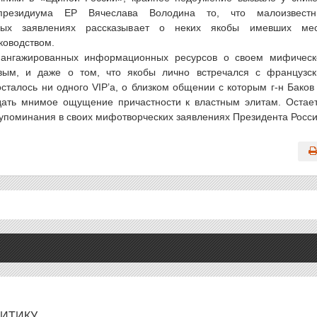
резидиума ЕР Вячеслава Володина то, что малоизвестн
чных заявлениях рассказывает о неких якобы имевших ме
ководством.
 ангажированных информационных ресурсов о своем мифичес
вым, и даже о том, что якобы лично встречался с французс
талось ни одного VIP’а, о близком общении с которым г-н Баков
здать мнимое ощущение причастности к властным элитам. Остае
до упоминания в своих мифотворческих заявлениях Президента Росси
ЛИТИКУ