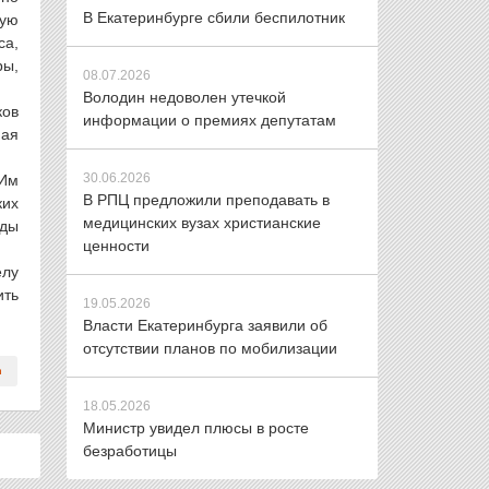
В Екатеринбурге сбили беспилотник
ную
са,
ры,
08.07.2026
Володин недоволен утечкой
ков
информации о премиях депутатам
ная
30.06.2026
 Им
В РПЦ предложили преподавать в
ких
медицинских вузах христианские
оды
ценности
елу
ить
19.05.2026
Власти Екатеринбурга заявили об
отсутствии планов по мобилизации
18.05.2026
Министр увидел плюсы в росте
безработицы