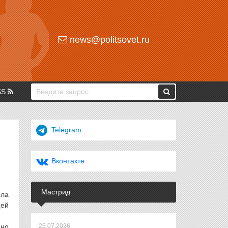
news@politsovet.ru
SS
Telegram
Вконтакте
Мастрид
ела
щей
нно
25.07.2026