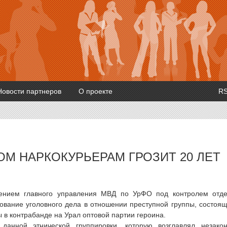
Новости партнеров
О проекте
R
М НАРКОКУРЬЕРАМ ГРОЗИТ 20 ЛЕТ
влением главного управления МВД по УрФО под контролем отд
вание уголовного дела в отношении преступной группы, состоя
 в контрабанде на Урал оптовой партии героина.
 данной этнической группировки, которую возглавлял незако