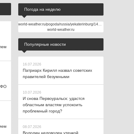
Погода на неделю
world-weather.ru/pogoda/russia/yekaterinburg/14days/
world-weather.ru
Популярные новости
лем
16.07.2026
Патриарх Кирилл назвал советских
правителей безумными
рФО
10.07.2026
И снова Первоуральск: удастся
областным властям успокоить
проблемный город?
ием
08.07.2026
Володин недоволен утечкой