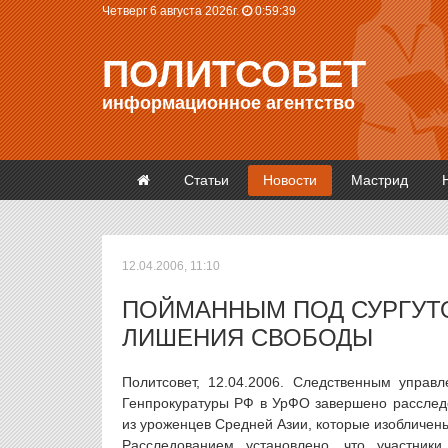
Четверг 6 августа 2026г.
0:59:40
ПОЛИТСОВЕТ
информационное агентство
Статьи
Новости
Мастрид
12.04.2006, 11:10
ПОЙМАННЫМ ПОД СУРГУТО
ЛИШЕНИЯ СВОБОДЫ
Политсовет, 12.04.2006. Следственным упра
Генпрокуратуры РФ в УрФО завершено расследо
из уроженцев Средней Азии, которые изобличены
Расследованием установлено, что участники