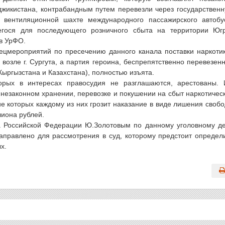
джикистана, контрабандным путем перевезли через государствен
 вентиляционной шахте международного пассажирского автобу
егося для последующего розничного сбыта на территории Юг
в УрФО.
ецмероприятий по пресечению данного канала поставки наркоти
возле г. Сургута, а партия героина, беспрепятственно перевезен
Кыргызстана и Казахстана), полностью изъята.
орых в интересах правосудия не разглашаются, арестованы.
 незаконном хранении, перевозке и покушении на сбыт наркотичес
ие которых каждому из них грозит наказание в виде лишения своб
лиона рублей.
а Российской Федерации Ю.Золотовым по данному уголовному д
аправлено для рассмотрения в суд, которому предстоит определ
х.