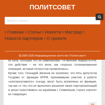
ПОЛИТСОВЕТ
07.07.2004, 09:31
ГЕННАДИЙ ЗЮГАНОВ ПОТРЕБОВАЛ НАЙТИ
ПРОВОКАТОРОВ
Главная
Статьи
Новости
Мастрид
Лидер КПРФ Геннадий Зюганов заявил, что направил в
Новости партнеров
О проекте
прокуратуру официальное требование о расследовании
«провокаций» против членов партии. К числу последних господин
Зюганов отнес «альтернативныех» пленум и съезд партии, а
также отключение света и сбой работы метро. Кроме того, по
2000-
2026
Информационное агентство «Политсовет»
словам Геннадия Зюганова, участников съезда пытались выгнать
из зала, сообщив, что он заминирован. По мнению лидера КПРФ,
эти действия – не что иное, как «хорошо спланированная
операция, которая полностью провалилась».
Кроме того, Геннадий Зюганов не исключил, что пять депутатов
Госдумы от фракции КПРФ, принимавшие участие в работе
«альтернативного» съезда, могут быть исключены из фракции,
так как «с тех, кто не выполнил решения своих парторганизаций
и уехал пьянствовать на кораблике с Семигиным, строго спросят
их товарищи».