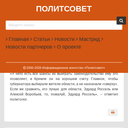
ПОЛИТСОВЕТ
24.05.2004, 14:24
АНДРЕЙ КУЗНЕЦОВ: ЭДУАРД РОССЕЛЬ ЛУЧШЕ
АЛЕКСЕЯ ВОРОБЬЕВА
Главная
Статьи
Новости
Мастрид
«Эдуард Россель неоднократно заявлял, что, если ему будет
Новости партнеров
О проекте
позволять здоровье, он пойдет на четвертый губернаторский
срок. Видимо, здоровье ему позволяет», – заявил ИА
«Политсовет» политолог Андрей Кузнецов, комментируя
недавнее заявление главы Свердловской области о том, что он
2000-
2026
Информационное агентство «Политсовет»
собирается в четвертый раз занять кресло губернатора.
«У него есть все шансы их выиграть: законодательство ему это
позволяет, в Кремле он на хорошем счету. Главное, чтобы
губернатора выбирали жители области, а не назначали «сверху».
Если же сравнить, кто лучше для области, Эдуард Россель или
Алексей Воробьев, то, пожалуй, Эдуард Россель», – отметил
политолог.