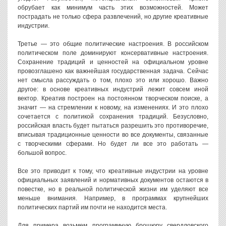
обрубает как минимум часть этих возможностей. Может
пострадать не только сфера развлечений, но другие креативные
индустрии.
Третье — это общие политические настроения. В российском
политическом поле доминируют консервативные настроения.
Сохранение традиций и ценностей на официальном уровне
провозглашено как важнейшая государственная задача. Сейчас
нет смысла рассуждать о том, плохо это или хорошо. Важно
другое: в основе креативных индустрий лежит совсем иной
вектор. Креатив построен на постоянном творческом поиске, а
значит — на стремлении к новому, на изменениях. И это плохо
сочетается с политикой сохранения традиций. Безусловно,
российская власть будет пытаться разрешить это противоречие,
вписывая традиционные ценности во все документы, связанные
с творческими сферами. Но будет ли все это работать —
большой вопрос.
Все это приводит к тому, что креативные индустрии на уровне
официальных заявлений и нормативных документов остаются в
повестке, но в реальной политической жизни им уделяют все
меньше внимания. Например, в программах крупнейших
политических партий им почти не находится места.
Для примера возьмем программную брошюру свердловского