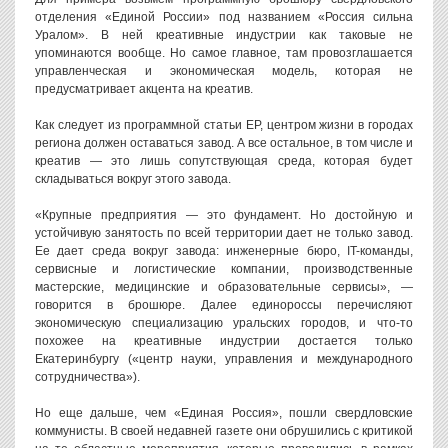
отделения «Единой России» под названием «Россия сильна
Уралом». В ней креативные индустрии как таковые не
упоминаются вообще. Но самое главное, там провозглашается
управленческая и экономическая модель, которая не
предусматривает акцента на креатив.
Как следует из программной статьи ЕР, центром жизни в городах
региона должен оставаться завод. А все остальное, в том числе и
креатив — это лишь сопутствующая среда, которая будет
складываться вокруг этого завода.
«Крупные предприятия — это фундамент. Но достойную и
устойчивую занятость по всей территории дает не только завод.
Ее дает среда вокруг завода: инженерные бюро, IT-команды,
сервисные и логистические компании, производственные
мастерские, медицинские и образовательные сервисы», —
говорится в брошюре. Далее единороссы перечисляют
экономическую специализацию уральских городов, и что-то
похожее на креативные индустрии достается только
Екатеринбургу («центр науки, управления и международного
сотрудничества»).
Но еще дальше, чем «Единая Россия», пошли свердловские
коммунисты. В своей недавней газете они обрушились с критикой