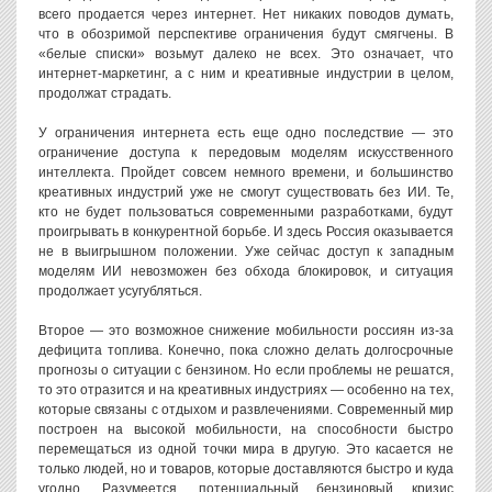
всего продается через интернет. Нет никаких поводов думать,
что в обозримой перспективе ограничения будут смягчены. В
«белые списки» возьмут далеко не всех. Это означает, что
интернет-маркетинг, а с ним и креативные индустрии в целом,
продолжат страдать.
У ограничения интернета есть еще одно последствие — это
ограничение доступа к передовым моделям искусственного
интеллекта. Пройдет совсем немного времени, и большинство
креативных индустрий уже не смогут существовать без ИИ. Те,
кто не будет пользоваться современными разработками, будут
проигрывать в конкурентной борьбе. И здесь Россия оказывается
не в выигрышном положении. Уже сейчас доступ к западным
моделям ИИ невозможен без обхода блокировок, и ситуация
продолжает усугубляться.
Второе — это возможное снижение мобильности россиян из-за
дефицита топлива. Конечно, пока сложно делать долгосрочные
прогнозы о ситуации с бензином. Но если проблемы не решатся,
то это отразится и на креативных индустриях — особенно на тех,
которые связаны с отдыхом и развлечениями. Современный мир
построен на высокой мобильности, на способности быстро
перемещаться из одной точки мира в другую. Это касается не
только людей, но и товаров, которые доставляются быстро и куда
угодно. Разумеется, потенциальный бензиновый кризис