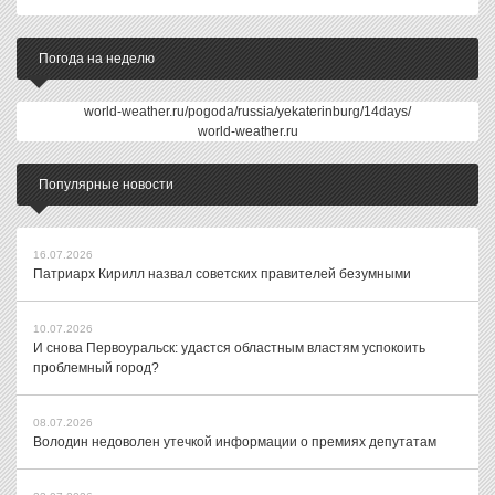
Погода на неделю
world-weather.ru/pogoda/russia/yekaterinburg/14days/
world-weather.ru
Популярные новости
16.07.2026
Патриарх Кирилл назвал советских правителей безумными
10.07.2026
И снова Первоуральск: удастся областным властям успокоить
проблемный город?
08.07.2026
Володин недоволен утечкой информации о премиях депутатам