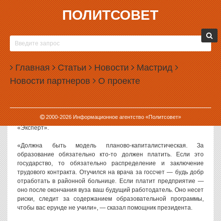
ПОЛИТСОВЕТ
02.06.2026, 15:09
ПОМОЩНИК ПУТИНА ПРИЗВАЛ ВЕРНУТЬ
ОБЯЗАТЕЛЬНОЕ РАСПРЕДЕЛЕНИЕ
Главная
ВЫПУСКНИКОВ
Статьи
Новости
Мастрид
Новости партнеров
О проекте
Помощник президента РФ Владимир Мединский призвал ввести
обязательное распределение выпускников, которые учились на
бюджетной основе.
2000-
2026
Информационное агентство «Политсовет»
С таким заявлением Мединский
выступил в интервью
журналу
«Эксперт».
«Должна быть модель планово-капиталистическая. За
образование обязательно кто-то должен платить. Если это
государство, то обязательно распределение и заключение
трудового контракта. Отучился на врача за госсчет — будь добр
отработать в районной больнице. Если платит предприятие —
оно после окончания вуза ваш будущий работодатель. Оно несет
риски, следит за содержанием образовательной программы,
чтобы вас ерунде не учили», — сказал помощник президента.