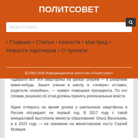
ПОЛИТСОВЕТ
30.08.2022, 16:18
ПОМОЩНИК ПРЕЗИДЕНТА ПРИЗВАЛ
ОТБИРАТЬ У ШКОЛЬНИКОВ СМАРТФОНЫ
Главная
Статьи
Новости
Мастрид
Помощник президента РФ Владимир Мединский призвал
Новости партнеров
О проекте
забирать у школьников перед уроками смартфоны.
Как
сообщает «Интерфакс»
, с такой инициативой Мединский
выступил на московском педсовете.
2000-
2026
Информационное агентство «Политсовет»
«Давайте вот эти смартфоны на уроках уберем — в шкафчики
какие-нибудь. Зашел ученик в школу, в «локере» оставил,
родители спокойны», — заявил помощник президента. По его
словам, решение об этом должны принять региональные власти.
Идею отбирать на время уроков у школьников смартфоны в
России обсуждают не первый год. В 2017 году с такой
инициативой выступила министр образования Ольга Васильева,
а в 2022 году — ее преемник на министерском посту Сергей
Кравцов.