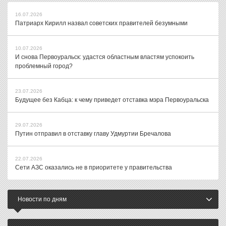
16.07.2026
Патриарх Кирилл назвал советских правителей безумными
10.07.2026
И снова Первоуральск: удастся областным властям успокоить
проблемный город?
23.07.2026
Будущее без Кабца: к чему приведет отставка мэра Первоуральска
29.07.2026
Путин отправил в отставку главу Удмуртии Бречалова
22.07.2026
Сети АЗС оказались не в приоритете у правительства
Новости по дням