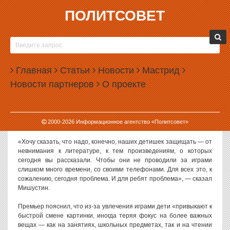
ПОЛИТСОВЕТ
02.06.2026, 11:55
МИШУСТИН ПРИЗВАЛ ЗАЩИЩАТЬ ДЕТЕЙ ОТ
УВЛЕЧЕНИЯ ИГРАМИ
Главная
Статьи
Новости
Мастрид
Председатель Правительства России Михаил Мишустин заявил,
Новости партнеров
О проекте
что детей нужно защищать от чрезмерного увлечения
видеоиграми.
С таким заявлением премьер-министр выступил на вручении
2000-
2026
Информационное агентство «Политсовет»
премий в области детской и подростковой литературы.
«Хочу сказать, что надо, конечно, наших детишек защищать — от
невнимания к литературе, к тем произведениям, о которых
сегодня вы рассказали. Чтобы они не проводили за играми
слишком много времени, со своими телефонами. Для всех это, к
сожалению, сегодня проблема. И для ребят проблема», — сказал
Мишустин.
Премьер пояснил, что из-за увлечения играми дети «привыкают к
быстрой смене картинки, иногда теряя фокус на более важных
вещах — как на занятиях, школьных предметах, так и на чтении