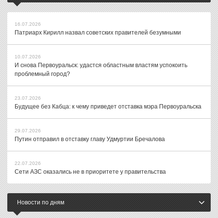
16.07.2026
Патриарх Кирилл назвал советских правителей безумными
10.07.2026
И снова Первоуральск: удастся областным властям успокоить
проблемный город?
23.07.2026
Будущее без Кабца: к чему приведет отставка мэра Первоуральска
29.07.2026
Путин отправил в отставку главу Удмуртии Бречалова
22.07.2026
Сети АЗС оказались не в приоритете у правительства
Новости по дням