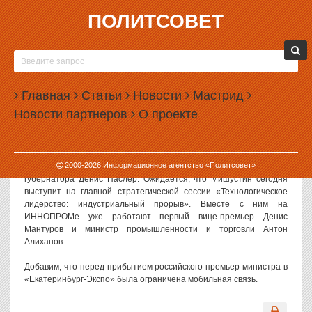
ПОЛИТСОВЕТ
08.07.2025, 15:04
МИШУСТИН ПРИБЫЛ В ЕКАТЕРИНБУРГ
В Екатеринбург прилетел председатель правительства России
Главная
Статьи
Новости
Мастрид
Михаил Мишустин. Из аэропорта он сразу отправится на
Новости партнеров
О проекте
выставку «Иннопром» в «Екатеринбург-Экспо».
Как сообщает департамент информационной политики региона,
в аэропорту премьер-министра встретили полномочный
2000-
2026
Информационное агентство «Политсовет»
представитель президента в УрФО Артем Жога и врио
губернатора Денис Паслер. Ожидается, что Мишустин сегодня
выступит на главной стратегической сессии «Технологическое
лидерство: индустриальный прорыв». Вместе с ним на
ИННОПРОМе уже работают первый вице-премьер Денис
Мантуров и министр промышленности и торговли Антон
Алиханов.
Добавим, что перед прибытием российского премьер-министра в
«Екатеринбург-Экспо» была ограничена мобильная связь.