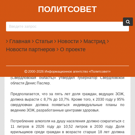
ПОЛИТСОВЕТ
02.06.2026, 09:58
СВЕРДЛОВСКИЕ ВЛАСТИ ХОТЯТ ПРИОБЩИТЬ
К ЗОЖ 10% НАСЕЛЕНИЯ
Главная
Статьи
Новости
Мастрид
Власти Свердловской области приняли программу, результатом
Новости партнеров
О проекте
которой должно стать приобщение к здоровому образу жизни
более 10% населения.
Региональную программу «Укрепление здоровья и
2000-
2026
Информационное агентство «Политсовет»
формирование здоровьесберегающей среды на 2026–2030 годы
(Свердловская область)» утвердил губернатор Свердловской
области Денис Паслер.
Предполагается, что за пять лет доля граждан, ведущих ЗОЖ,
должна вырасти с 8,7% до 10,7%. Кроме того, к 2030 году у 95%
свердловчан должна появиться индивидуальные планы по
ведению ЗОЖ, разработанные центрами здоровья.
Потребление алкоголя на душу населения должно сократиться с
11 литров в 2026 году до 10,52 литров в 2030 году. Доля
курильщиков среди граждан в возрасте старше 18 лет должна