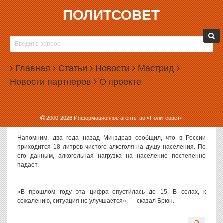
ПОЛИТСОВЕТ
17.08.2011, 13:47
ГЛАВНОМУ НАРКОЛОГУ РОССИИ ЕВГЕНИЮ
БРЮНУ КАЖЕТСЯ, ЧТО НАРОД СТАЛ МЕНЬШЕ
Главная
ПИТЬ
Статьи
Новости
Мастрид
Новости партнеров
О проекте
Количество выпитого алкоголя на душу населения в России
снизилось за год на 3 литра: с 18 литров до 15 литров. Однако в
селах пьют по-прежнему много, сообщил журналистам в среду
главный нарколог России Евгений Брюн, передает Infox.ru.
2000-
2026
Информационное агентство «Политсовет»
Напомним, два года назад Минздрав сообщил, что в России
приходится 18 литров чистого алкоголя на душу населения. По
его данным, алкогольная нагрузка на население постепенно
падает.
«В прошлом году эта цифра опустилась до 15. В селах, к
сожалению, ситуация не улучшается», — сказал Брюн.