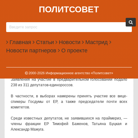
ПОЛИТСОВЕТ
19.05.2026, 09:40
ТРИ ЧЕТВЕРТИ ДЕПУТАТОВ-ЕДИНОРОССОВ
ХОТЯТ ОСТАТЬСЯ В ГОСДУМЕ
Главная
Статьи
Новости
Мастрид
Около 75% депутатов Государственной думы из фракции
Новости партнеров
О проекте
«Единая Россия» планируют принять участие в предстоящих
парламентских выборах.
Как
пишет
газета «Коммерсантъ», это стало понятно по итогам
2000-
2026
Информационное агентство «Политсовет»
выдвижения кандидатов на внутрипартийные праймериз ЕР.
Заявления на участие в предварительном голосовании подало
238 из 311 депутатов-единороссов.
В частности, в выборах намерены принять участие все вице-
спикеры Госдумы от ЕР, а также председатели почти всех
комитетов.
Среди известных депутатов, не заявившихся на праймериз, —
члены фракции ЕР Тимофей Баженов, Татьяна Буцкая и
Александр Мажуга.