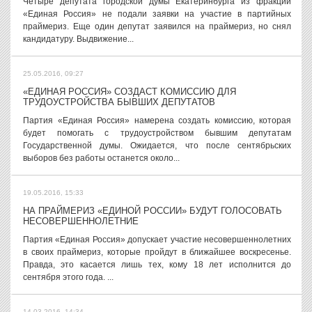
Четыре депутата городской думы Екатеринбурга из фракции
«Единая Россия» не подали заявки на участие в партийных
праймериз. Еще один депутат заявился на праймериз, но снял
кандидатуру. Выдвижение...
25.05.2016, 09:27
«ЕДИНАЯ РОССИЯ» СОЗДАСТ КОМИССИЮ ДЛЯ
ТРУДОУСТРОЙСТВА БЫВШИХ ДЕПУТАТОВ
Партия «Единая Россия» намерена создать комиссию, которая
будет помогать с трудоустройством бывшим депутатам
Государственной думы. Ожидается, что после сентябрьских
выборов без работы останется около...
19.05.2016, 15:33
НА ПРАЙМЕРИЗ «ЕДИНОЙ РОССИИ» БУДУТ ГОЛОСОВАТЬ
НЕСОВЕРШЕННОЛЕТНИЕ
Партия «Единая Россия» допускает участие несовершеннолетних
в своих праймериз, которые пройдут в ближайшее воскресенье.
Правда, это касается лишь тех, кому 18 лет исполнится до
сентября этого года. ...
14.03.2016, 14:34