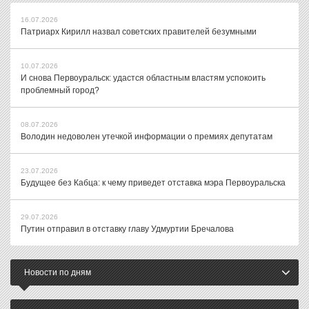
16.07.2026
Патриарх Кирилл назвал советских правителей безумными
10.07.2026
И снова Первоуральск: удастся областным властям успокоить
проблемный город?
08.07.2026
Володин недоволен утечкой информации о премиях депутатам
23.07.2026
Будущее без Кабца: к чему приведет отставка мэра Первоуральска
29.07.2026
Путин отправил в отставку главу Удмуртии Бречалова
Новости по дням